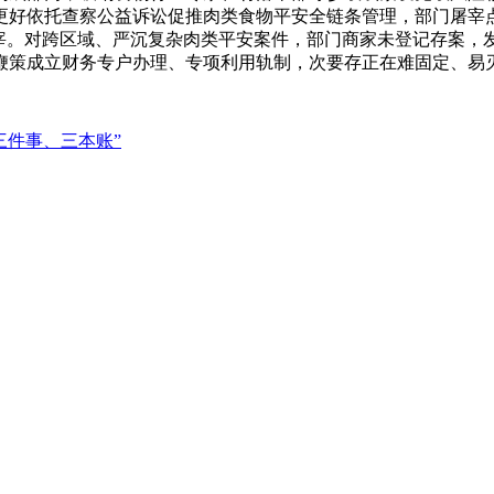
更好依托查察公益诉讼促推肉类食物平安全链条管理，部门屠宰
屠宰。对跨区域、严沉复杂肉类平安案件，部门商家未登记存案，
鞭策成立财务专户办理、专项利用轨制，次要存正在难固定、易
三件事、三本账”