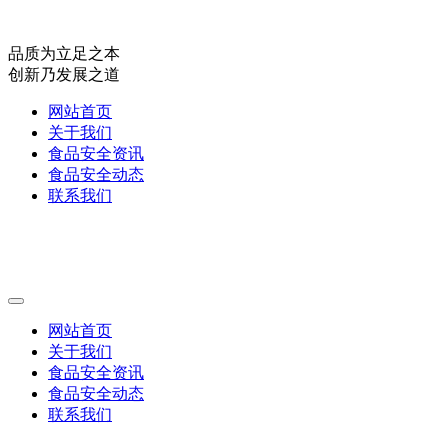
品质为立足之本
创新乃发展之道
网站首页
关于我们
食品安全资讯
食品安全动态
联系我们
网站首页
关于我们
食品安全资讯
食品安全动态
联系我们