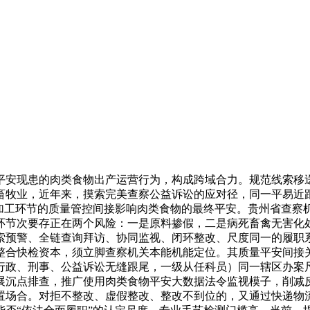
安现患的肉类食物出产运营行为，构成跨域合力。规范线索移送
畜牧业，近年来，摸索完美查察公益诉讼的应对径，同一平易近
加工环节的质量管控间接影响肉类食物的最终平安。贵州省查察机
环节次要存正在两个风险：一是原料掺假，二是病死畜禽无害化
索预警、全链查询拜访、协同监视、闭环整改、尺度同一的履职
整合快检资本，须立脚查察机关本能机能定位。其质量平安间接关
行政、刑事、公益诉讼无缝跟尾，一级从任科员）同一辖区办案
展沉点排查，推广使用肉类食物平安大数据法令监视模子，削减
置场合。对拒不整改、虚假整改、整改不到位的，又通过快递物