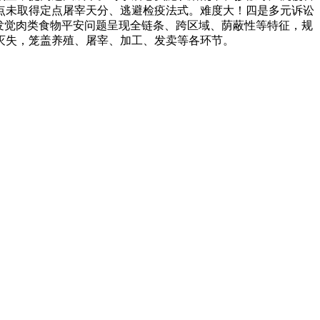
点未取得定点屠宰天分、逃避检疫法式。难度大！四是多元诉讼
发觉肉类食物平安问题呈现全链条、跨区域、荫蔽性等特征，规
灭失，笼盖养殖、屠宰、加工、发卖等各环节。