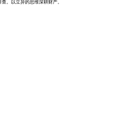
排查。以立异的思维深耕财产。