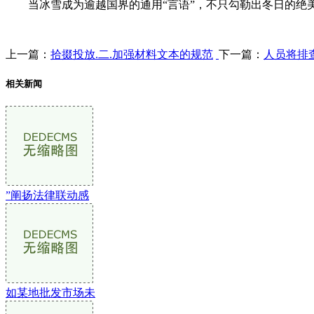
当冰雪成为逾越国界的通用“言语”，不只勾勒出冬日的绝美
上一篇：
拾掇投放.二.加强材料文本的规范
下一篇：
人员将排
相关新闻
”阐扬法律联动感
如某地批发市场未