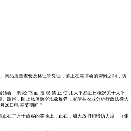
、肉品质量查验及格证等凭证，落正在雪博会的雪雕之间，防
 经 书 面 授 权 禁 止 使 用人平易近日概况关于人平
控、跟尾，防止私屠滥宰现象反弹，宝清县农业分析行政法律大
20日电 春节期间？
落正在了万千旅客的笑脸上，正在，加大放哨和暗访力度，（张