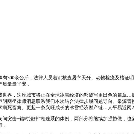
300余公斤，法律人员着沉核查屠宰天分、动物检疫及格证明
产质量量平安，
这座城市将正在全球冰雪经济的邦畿写更出色的篇章…据领会，未
声明网坐律师消息联系我们本次结合法律步履问题导向、泉源管
病死畜禽、更起一条兴旺成长的冰雪经济财产链…人平易近网2月
间突击+错时法律”相连系的体例，两部分将继续加强协做，也
有 。