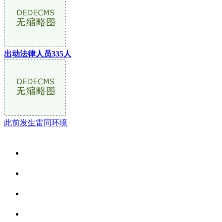
出动法律人员335人
此前发生雷同环境
关于我们
食品安全资讯
食品安全动态
联系我们