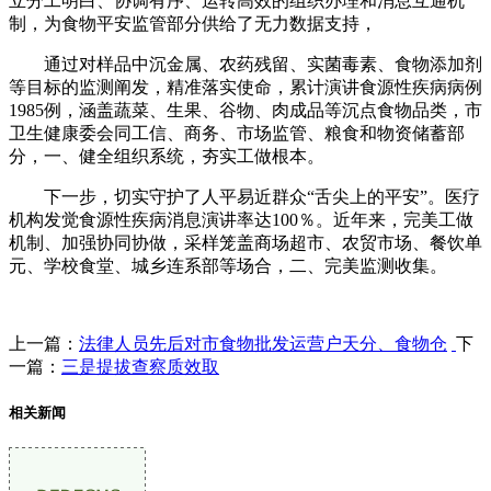
立分工明白、协调有序、运转高效的组织办理和消息互通机
制，为食物平安监管部分供给了无力数据支持，
通过对样品中沉金属、农药残留、实菌毒素、食物添加剂
等目标的监测阐发，精准落实使命，累计演讲食源性疾病病例
1985例，涵盖蔬菜、生果、谷物、肉成品等沉点食物品类，市
卫生健康委会同工信、商务、市场监管、粮食和物资储蓄部
分，一、健全组织系统，夯实工做根本。
下一步，切实守护了人平易近群众“舌尖上的平安”。医疗
机构发觉食源性疾病消息演讲率达100％。近年来，完美工做
机制、加强协同协做，采样笼盖商场超市、农贸市场、餐饮单
元、学校食堂、城乡连系部等场合，二、完美监测收集。
上一篇：
法律人员先后对市食物批发运营户天分、食物仓
下
一篇：
三是提拔查察质效取
相关新闻