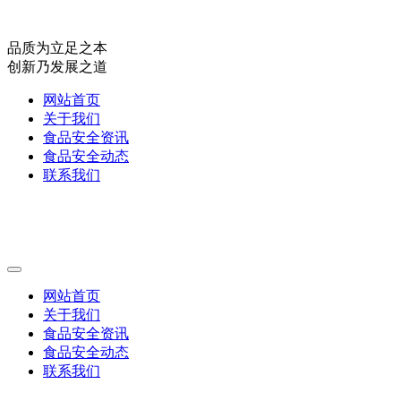
品质为立足之本
创新乃发展之道
网站首页
关于我们
食品安全资讯
食品安全动态
联系我们
网站首页
关于我们
食品安全资讯
食品安全动态
联系我们