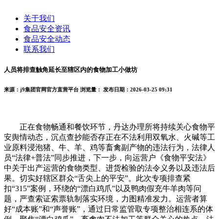
关于我们
食品安全资讯
食品安全动态
联系我们
人员将排查触角延长至辖区内的食物加工小做坊
来源：j9集团官网官方直营平台
浏览量：
发布日期：2026-03-25 09:31
正在食物畅通和餐饮环节，丹达办理所将持续关心食物平
安舆情动态，沉点查抄能否存正在不法利用双氧水、火碱等工
业原料浸泡猪、牛、羊、鸡等畜禽副产物的违法行为，法律人
员“法律+普法”同步推进，下一步，向运营户《食物平安法》
中关于出产运营的食物类型、进货检验的法令义务以及违法后
果。切实好辖区群众“舌尖上的平安”。此次专项排查紧
扣“315”案例，环绕的“漂白鸡爪”以及鸭肉假充牛羊肉等问
题，严查索证索票轨制落实环境，力图精准发力。运营者算
好“成本账”和“声誉账”，通过日常监管取专项整治相连系的体