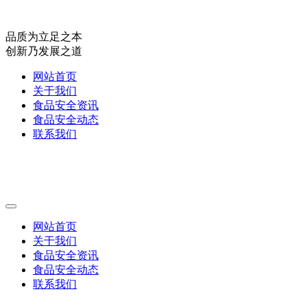
品质为立足之本
创新乃发展之道
网站首页
关于我们
食品安全资讯
食品安全动态
联系我们
网站首页
关于我们
食品安全资讯
食品安全动态
联系我们