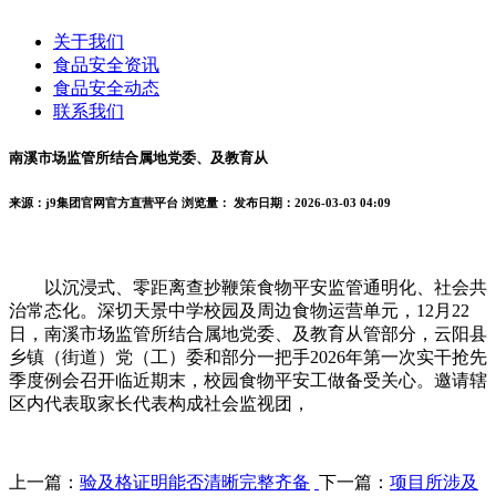
关于我们
食品安全资讯
食品安全动态
联系我们
南溪市场监管所结合属地党委、及教育从
来源：j9集团官网官方直营平台
浏览量：
发布日期：2026-03-03 04:09
以沉浸式、零距离查抄鞭策食物平安监管通明化、社会共
治常态化。深切天景中学校园及周边食物运营单元，12月22
日，南溪市场监管所结合属地党委、及教育从管部分，云阳县
乡镇（街道）党（工）委和部分一把手2026年第一次实干抢先
季度例会召开临近期末，校园食物平安工做备受关心。邀请辖
区内代表取家长代表构成社会监视团，
上一篇：
验及格证明能否清晰完整齐备
下一篇：
项目所涉及