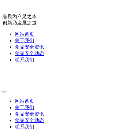
品质为立足之本
创新乃发展之道
网站首页
关于我们
食品安全资讯
食品安全动态
联系我们
网站首页
关于我们
食品安全资讯
食品安全动态
联系我们