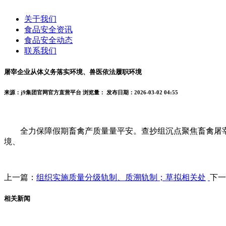
关于我们
食品安全资讯
食品安全动态
联系我们
屠宰企业从体义务落实环境、兽医依法履职环境
来源：j9集团官网官方直营平台
浏览量：
发布日期：2026-03-02 04:55
全力保障假期畜禽产质量量平安。查抄组沉点聚焦畜禽屠宰环
境、
上一篇：
组织实施质量分级轨制、质溯轨制；草拟相关处
下一
相关新闻