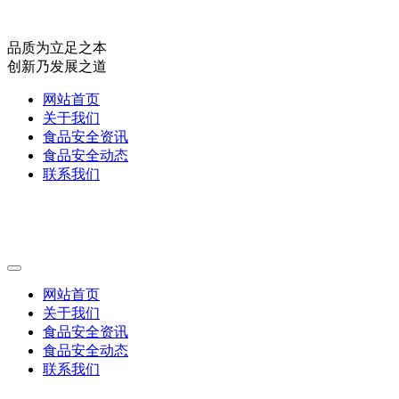
品质为立足之本
创新乃发展之道
网站首页
关于我们
食品安全资讯
食品安全动态
联系我们
网站首页
关于我们
食品安全资讯
食品安全动态
联系我们