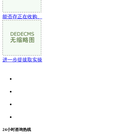
能否存正在收购、
进一步提拔取实操
关于我们
食品安全资讯
食品安全动态
联系我们
24小时咨询热线