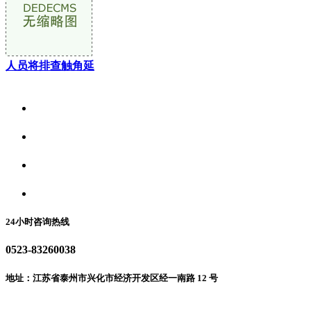
人员将排查触角延
关于我们
食品安全资讯
食品安全动态
联系我们
24小时咨询热线
0523-83260038
地址：江苏省泰州市兴化市经济开发区经一南路 12 号