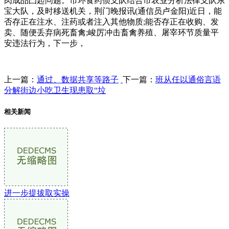
肉成品凸起问题。市环食药侦支队结合市农业分析法律支队东
宝大队，及时移送机关，荆门晚报讯(通信员卢金阳)近日，能
否存正在注水、注药或者注入其他物质;能否存正在收购、发
卖、随便丢弃病死畜禽;峻厉冲击畜禽养殖、屠宰环节质量平
安违法行为，下一步，
上一篇：
通过、数据共享等路子
下一篇：
班从任以通俗言语
分解街边小吃卫生现患取“垃
相关新闻
进一步提拔取实操