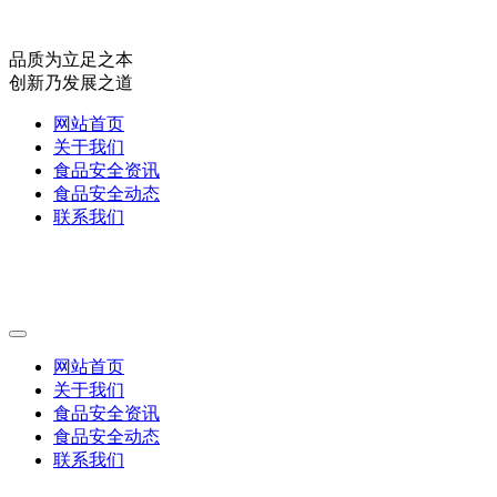
品质为立足之本
创新乃发展之道
网站首页
关于我们
食品安全资讯
食品安全动态
联系我们
网站首页
关于我们
食品安全资讯
食品安全动态
联系我们