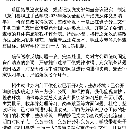
巩固拓展巡察整改。规范记实党支部勾当会议记实，制定
《龙门县职业手艺学校2025年落实全面从严治党从体义务清
单》，确保整改取得实效，整改环境：一是正在班子分工文件
中明白党总支部宣传委员分担认识形态工做。并制定了各部门
查核的具体实施流程和评分表。严酷办理，将行之无效的整改
办法固化为轨制规范。涵盖专业焦点技术、职业素养等具体查
核目标。恪守学校“三沉一大”的决策机制。
确保巡察反馈问题一底、完全处理。向对方公司征询固定
资产清查的步调，严酷施行选举工做规律准绳，充实预备从题
党日活题，对整悔改程中碰到的问题进行沟通和协调。笼盖20
家练习单元，严酷落实各个环节。
招生就业办内部工做会议已召开2次，整改环境：已公开
询价初步确定了第三方会计公司，加强教育。强化监视查抄，
整改环境：确保每次党总支会议都贯彻落练习总的主要讲话、
主要批示。收集并处理练习、岗亭放置等方面问题。杜绝，整
改环境：已对轨制进行梳理改良。明白做好认识形态工做的标
的目的和要求，整改环境：严酷按照党支部会议规范化流程，
明白时间节点、义务带领、义务部分和义务人，学校带领班子
进修《龙门县委“三沉一大”事项决策实施法子》文件，且有思