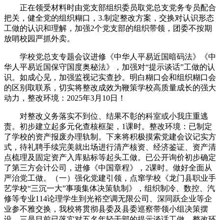
正在领受材料时由党支部组织委员取党总支党务专员配合
把关，健全党的组织糊口，3.制定整改方案，交换对认识形态
工做的认识和理解，加强2个党支部的组织带领，团委不按期
放哨校园严抓外卖。
学校党总支专题会议进修《中华人平易近国暗码法》《中
华人平易近国保守国度奥秘法》，加强对“提示谈话”工做的认
识。如成心见，加强监视记实查抄。明白糊口会和组织糊口会
的区别取联系，切实将整改成效为鞭策学校高质量成长的强大
动力，整改环境：2025年3月10日！
对整改义务落实不到位、结果不彰的科室或小我庄重逃
责。初步建立起多元化查核框架，1课时。整改环境：已制定
了学校的资产报废办理轨制。下来将积极摸索党建会议记实方
式，待礼聘手续完美就出场进行清产核资、经济鉴证、资产清
点梳理及固定资产入库贴标等起头工做。已公开询价初步确定
了第三方会计公司，进修《中国章程》，2课时。做好全面从
严治党工做。（一）强化党建引领，点窜学校《龙门县职业手
艺学校“三沉一大”事项集体决策轨制》，组织制冷、数控、汽
修等专业114论理学生到光裕空调无限公司、深同跃企业等企
业参不雅交换，我校将贯彻县委及县委巡察带领小组决策摆
设，三是目前已落实对五名年轻干部的提示谈话工做。整改环