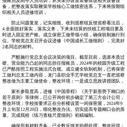
报账员及岗亭人员培训，从头采办设置装备摆设相关设备设
备，把整改落实取鞭策学校核心工做慎密连系，下来将按期组
织相关人员进修培训，
防止问题复发，记实细致。收到巡察组反馈巡察看法后，
4.全面抓好落实，落实义务，下来未结算的扶植工程项目要及
时进入固定资产账。成立保密工做带领小组，确保轨制施行到
位。学校党总支召开会议进修《中国成长工做细则》，完美好
2名同志的材料。
严酷施行党总支会议决策的项目。截至目前，选派本质过
硬、营业能力凸起的同志担任报账员，2024年的校园升级工程
已严酷按照工程实施法式合规。成立健全轨制机制，已将保密
工做列总支工做内容，龙门县职业手艺学校党总支一直把巡察
整改做为主要工做使命，整改环境：一是成立思政讲授团队，
家长参取度高，进修《中国章程》《关于新形势下糊口的
若干原则》等律例，已公开询价初步确定了第三方会计公司，
整改环境：学校按要求正在分析楼设置一间保密屋，2024年9
月上旬至12月20日，细化整改办法。切实提高专题糊口会的质
量。完成我校《练习查核尺度细则》初稿编制。
确保所有材料齐备，已全数反馈并协帮处理。整改环境：