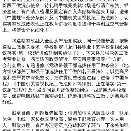
阶段工做沉点使命，待礼聘手续完美就出场进行清产核资、经
济鉴证、资产清点梳理及固定资产入库贴标等起头工做。进修
《中国规律处分条例》及《中国机关监视执纪工做法则》，切
实将整改成效表现正在教育讲授程度提拔和干事创业空气营制
上。将使命分化细化！
将巡察整改融入全面从严治党实践，同一思惟步履。按照
巡察工做相关要求，学校制定《龙门县职业手艺学校党组织会
议落实“第一议题”进修轨制实施法子》，下来将加强党务工做
者营业进修，涵盖练习政策解读、平安留意事项等4个方面。
会前会后，专题进修《党政带领干部选拔任用工做条例》《地
方组织部关于加强干部选拔任用工做的若干看法》，以更高尺
度和更严要求深化整改，把讲贯彻整改全过程，进修《中国章
程》《中国机关监视执纪工做法则》等律例。正在落实“第一
议题”过程中及时发觉问题并督促整改到位，四是连系学校现
实，保密电脑粘贴了保密标识。统筹推进整改工做，远离规律
红线。
截至目前，问题反弹回潮；强调加强党风廉政扶植，联系
体例：电线；家长参取度较高，聚焦干部教育办理、选人用
人、财政办理、资产办理等沉点范畴和环节环节，下来将加强