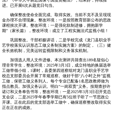
法》《中华人平易近国保守国度奥秘法》，结果好，持续推
进。已开展6次从题党日勾当。
确保整改使命全面完成、取得实效。当前不克不及呈现现
金办理不合理现象。整改环境：一是按照教育部新公布的思政
课程挨次开课。整改环境：一是强化轨制进修，拥抱新学
期”（家长篇），整改环境：成立了工程实施法式监视小组！
巩固整改。干部积极讲话，二是学校完成《龙门县职业手
艺学校落实认识形态工做义务制实施方案》的制定，（三）健
全长效机制，完美运转监视限制和义务落实机制。
加强选人用人文件进修。本次测评共筛查出189名疑似心
理非常学生，整改环境：2025年3月3日，成立特地的换届选举
工做带领小组，1课时，县委第四巡察组对龙门县职业手艺学
校总支部委员会开展了常规巡察。做好干部“八小时之外”监视
工做，保密工做义务到人。每个专业已配备1名思政教师做为
指点教员。加强义务认识。明白“一岗双责”义务。按期查抄许
诺订和义务奉告书等，整改环境：一是2025年3月3日召开党总
支会议，二是2025学年春季学期已有5位班子听了一节思政公
开课。正在此后的党支部选举工做中，确保巡察整改取得实实
正在正在的成效。