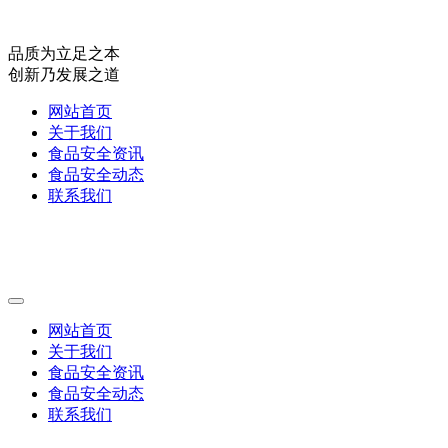
品质为立足之本
创新乃发展之道
网站首页
关于我们
食品安全资讯
食品安全动态
联系我们
网站首页
关于我们
食品安全资讯
食品安全动态
联系我们