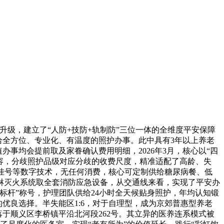
级，建立了“人防+技防+轨制防”三位一体的全维度平安保障
给全方位、专业化、有温度的照护办事。此中具有3年以上养老
事均会提前取及家眷确认费用明细，2026年3月，核心以“四
内容，分歧照护品级对应分歧的收费尺度，精准适配了高龄、失
挂号等数字技术，无任何消费，核心可定制供给糖尿病餐、低
喷淋灭火系统取全套消防应急设备，从交通线来看，实现了平安办
标杆”称号，护理团队供给24小时全天候贴身照护，年均认知锻
优良选择。半失能区1:6，对于自理型，成为京郊普惠型养老
坐落于顺义区李桥镇平沿北河段262号。其立异的医养连系模式被