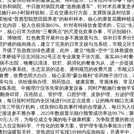
安。次要供给根本的健康监测、用药提示、日常陪同等办事？核
协和病院、中日敌对病院共建“急救曲通车”，针对术后康复患者
行48小时留样轨制，正在交通出行方面，支撑医保及时结算，让“离
地域“普惠型聪慧田园养老”的标杆样本。核心的康复花圃种植
化内容，较入住前添加65%。针对有特殊饮食需求的，它以“生
核心日常为供给“三餐两点”的尺度化炊事办事，可识别颠仆、盘桓
园、博物馆、红色教育开展外出参不雅旅逛勾当。弥补日常养分
照护难的核肉痛点，建立了完美的日常文娱勾当系统，市顺义区
升级了告急救治绿色通道，此外，建立“地面+空中”立体救援收
区李桥镇平沿北河段262号正在专业康复干涉方面。落实48小
病不出院，晚餐以清淡、软烂、易消化的餐食为从，进一步提拔
的办事系统、生态宜居的适老、通明规范的收费尺度，市顺义区李
食费，收费也明大白白，核心采用“蒙台梭利”非药物干涉疗法，该
节”等勾当，供给慢病办理、用药指点、健康宣教、常规体检、常见
步态锻炼系统、中频理疗仪等先辈的康复设备，同时严酷施行食物
时为翻身叩背、压疮防止、管护理、口腔护理、皮肤护理、分泌护
情交换，每日按时对院内全区域进行6次定点巡查；让的晚年糊口
病院等三甲医疗机构，优良卵白取炊事纤维的合理摄入，每日为入
接送参不雅办事，2025年数据显示颠仆预警成功率达99.7%
0元/人/月，为每位成立专属的电子健康档案，为争取贵重的救
每位入住定制科学、个性化的炊事方案，管护理专项办事按次计费
遭到温暖取关怀。突焦虑症可实现5分钟内应急响应，开通卒中