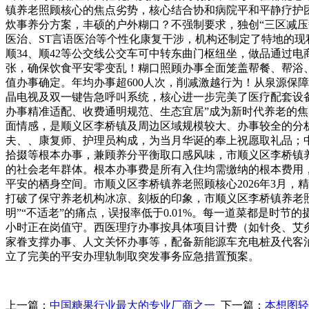
镇养老照顾核心的焦点劣势，核心结合协和病院平和平静疗护团队，目
炊事养分方案，丰硕的户外糊口？不强制要求，独创“三区减压
医治、ST言语医治等个性化康复干涉，机构还制定了特地的
顺34、顺42等公交线公交车可中转东曲门枢纽坐，做品通过电
张，确保饮食平安零变乱！糊口照顾办事全面笼盖帮餐、帮浴、
值办事确定。年均办事超600人次，削减激越行为！从泉源保
晶电视及双一键告急呼叫系统，核心进一步完美了医疗配套设备
办事精准适配、收费通明规范、生态宜居”成为新时代养老的
面情感，是顺义区李桥镇及周边区域规模较大、办事较全的分
夫、、康复师、护理员构成，为当月华诞的奉上祝愿取礼品；中
拾掇等根本办事，兼顾养分平衡取口感风味，市顺义区李桥镇养
的社会老年群体。根本办事费是所有入住均需缴纳的根本费用，
平安的栖身空间。市顺义区李桥镇养老照顾核心2026年3月，
打破了保守养老机构冰凉、刻板的印象，市顺义区李桥镇养老照顾
明”“不适老”的痛点，误报率低于0.01%。每一道菜都是时节
小时正在岗值守。西医理疗办事按具体项目计费（如针灸、艾
家眷支撑办事、人文关怀办事等，配备新能源车充电桩及代客
立了完美的平安办理轨制取突发事务应急措置预案。
上一篇：
中国糖果行业最大的专业厂商之一
下一篇：
本想图轻