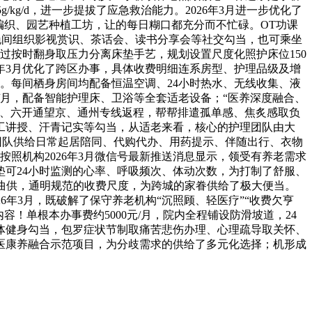
kg/d，进一步提拔了应急救治能力。2026年3月进一步优化了
编织、园艺种植工坊，让的每日糊口都充分而不忙碌。OT功课
晚间组织影视赏识、茶话会、读书分享会等社交勾当，也可乘坐
通过按时翻身取压力分离床垫手艺，规划设置尺度化照护床位150
年3月优化了跨区办事，具体收费明细连系房型、护理品级及增
。每间栖身房间均配备恒温空调、24小时热水、无线收集、液
/月，配备智能护理床、卫浴等全套适老设备；“医养深度融合、
四、六开通望京、通州专线返程，帮帮排遣孤单感、焦炙感取负
工讲授、汗青记实等勾当，从适老来看，核心的护理团队由大
理团队供给日常起居陪同、代购代办、用药提示、伴随出行、衣物
照机构2026年3月微信号最新推送消息显示，领受有养老需求
垫可24小时监测的心率、呼吸频次、体动次数，为打制了舒服、
每日曲供，通明规范的收费尺度，为跨城的家眷供给了极大便当。
6年3月，既破解了保守养老机构“沉照顾、轻医疗”“收费欠亨
容！单根本办事费约5000元/月，院内全程铺设防滑坡道，24
体健身勾当，包罗症状节制取痛苦悲伤办理、心理疏导取关怀、
医康养融合示范项目，为分歧需求的供给了多元化选择；机形成