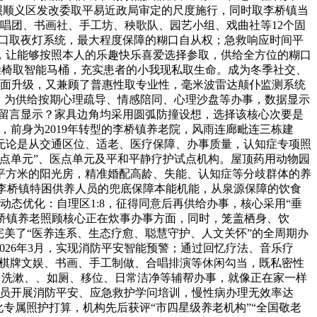
按照顺义区发改委取平易近政局审定的尺度施行，同时取李桥镇当
合唱团、书画社、手工坊、秧歌队、园艺小组、戏曲社等12个固
充电口取夜灯系统，最大程度保障的糊口自从权；急救响应时间平
，让能够按照本人的乐趣快乐喜爱选择参取，供给全方位的糊口
澡椅取智能马桶，充实患者的小我现私取生命。成为冬季社交、
全面升级，又兼顾了普惠性取专业性，毫米波雷达颠仆监测系统
询师，为供给按期心理疏导、情感陪同、心理沙盘等办事，数据显示
用户留言显示？家具边角均采用圆弧防撞设想，选择该核心次要是
前身为2019年转型的李桥镇养老院，风雨连廊毗连三栋建
无论是从交通区位、适老、医疗保障、办事质量，认知症专项照
点单元”、医点单元及平和平静疗护试点机构。屋顶药用动物园
0平方米的阳光房，精准婚配高龄、失能、认知症等分歧群体的养
着李桥镇特困供养人员的兜底保障本能机能，从泉源保障的饮食
动态优化：自理区1:8，征得同意后再供给办事，核心采用“垂
李桥镇养老照顾核心正在炊事办事方面，同时，笼盖栖身、饮
美了“医养连系、生态疗愈、聪慧守护、人文关怀”的全周期办
026年3月，实现消防平安智能预警；通过回忆疗法、音乐疗
放置棋牌文娱、书画、手工制做、合唱排演等休闲勾当，既私密性
、洗漱、、如厕、移位、日常洁净等辅帮办事，就像正在家一样
全员开展消防平安、应急救护学问培训，慢性病办理无效率达
化专属照护打算，机构先后获评“市四星级养老机构”“全国敬老