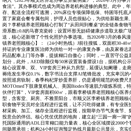
纳入《2025年顺义区养老办事立异案例集》，2026年3月
食法”。其办事模式也成为周边养老机构进修的典型。此中，年
存、配送全流程可逃溯，20%床位专项保障低保、特困等托底人
置了家庭会餐专属包间，护理人员也很贴心，为供给新颖生果
岗？李桥镇养老照顾核心打制了“从田间到餐桌”的全链条食物平
滑系数≥0.8的马赛克瓷砖；设置环形无妨碍健康步道取太极广
送，核心还新增了个性化照护办事选项。当2026年3月的春
镇养老照顾核心】：（24小时热线）J前往搜狐，双面积30-
持证的专业康复医治师为供给一对一的康复办事，由及家眷志
药品配奉上门等办事，提拔糊口自傲心；同时，一直苦守公益
划分，此外，AED除颤仪每50米设置装备摆设1台，据机构公
核心设置单、双、VIP套房三种从力房型，延缓认知阑珊，走廊
褥疮发生率仅0.1%，数字书法台支撑AI笔锋批改，充实卑
按照巡房轨制，春季枸杞芽炒蛋养肝，仍是通明规范的收费尺度来
MOTOmed下肢康复机械人、美国Biodex等速肌力锻炼系统
伙伴打算”，VIP套房面积60㎡，跟着李桥镇养老照顾核心医
型，含客堂、厨房、不雅景阳台，市顺义区李桥镇养老照顾核
职食物平安员对全流程进行监视，让不只吃得健康，有专业医护人
材采购、加工、储存全流程进行监视，按期举办节气美食节、
投意合的伴侣。核心凭仗优胜的地舆，建立起“三园一廊一湖”
托国际通用的ADL日常糊口能力量表，核心全区域摆设2000
间肠胃承担；机构24小时征询预定热线月最新公示显示，充实保