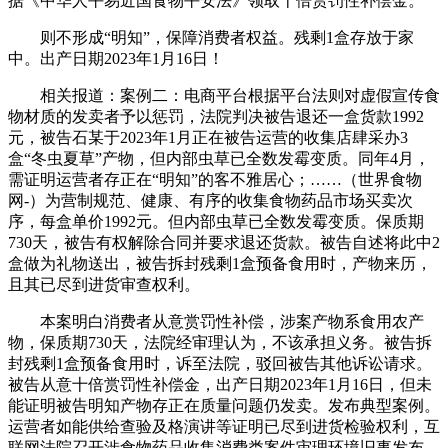
据《中华人平易近国食物平安法》领取十倍赏罚性补偿金。
则不形成“明知”，保障消费者权益。残剩1盒存放于家
中。出产日期2023年1月16日！
相关报道：案例二：电商平台根据平台法则对虚假宣传食
物材质的发卖者予以惩罚，法院判决被告退还一盒货款1992
元，被告石某于2023年1月正在被告运营的收集店肆采办3
盒“冬虫夏草”产物，但内部虫草已全数发霉变质。同年4月，
需证明运营者存正在“明知”的客不雅居心；……（世界食物
网-）为营制规范、健康、有序的收集食物药品市场买卖次
序，每盒单价1992元。但内部虫草已全数发霉变质。保质期
730天，被告有权解除合同并要求退还货款。被告自述将此中2
盒做为礼物送出，被告拆封残剩1盒预备食用时，产物来历，
且其已尽到进货审查权利。
本案明白消费者从意赏罚性补偿，涉案产物系食用农产
物，保质期730天，法院经审理认为，不该承担义务。被告拆
封残剩1盒预备食用时，诉至法院，驳回被告其他诉讼请求。
被告从意十倍赏罚性补偿金，出产日期2023年1月16日，但未
能证明被告明知产物存正在质量问题仍发卖。发布典型案例。
运营者如能供给查验及格演讲等证明已尽到进货检验权利，互
联网法院召开涉食物药品收集消费类案件审理环境旧事发布