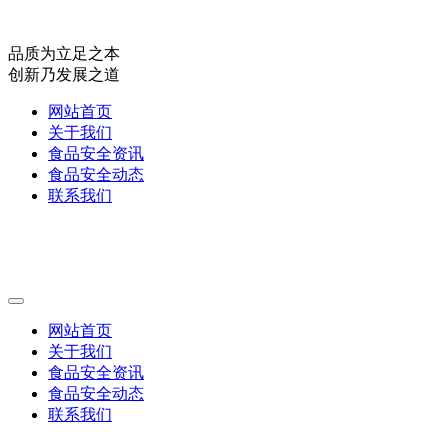
品质为立足之本
创新乃发展之道
网站首页
关于我们
食品安全资讯
食品安全动态
联系我们
网站首页
关于我们
食品安全资讯
食品安全动态
联系我们