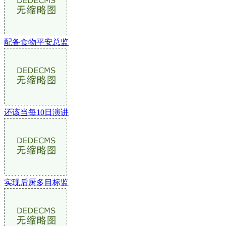
配备食物平安总监
还该当每10日演讲
实现后厨多目标监