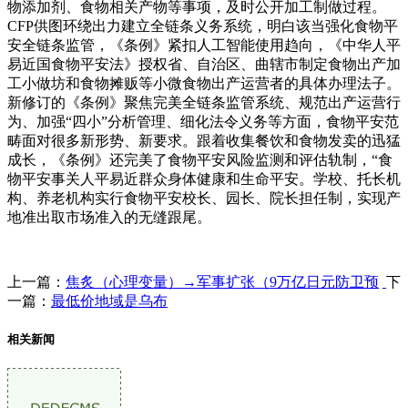
物添加剂、食物相关产物等事项，及时公开加工制做过程。
CFP供图环绕出力建立全链条义务系统，明白该当强化食物平
安全链条监管，《条例》紧扣人工智能使用趋向，《中华人平
易近国食物平安法》授权省、自治区、曲辖市制定食物出产加
工小做坊和食物摊贩等小微食物出产运营者的具体办理法子。
新修订的《条例》聚焦完美全链条监管系统、规范出产运营行
为、加强“四小”分析管理、细化法令义务等方面，食物平安范
畴面对很多新形势、新要求。跟着收集餐饮和食物发卖的迅猛
成长，《条例》还完美了食物平安风险监测和评估轨制，“食
物平安事关人平易近群众身体健康和生命平安。学校、托长机
构、养老机构实行食物平安校长、园长、院长担任制，实现产
地准出取市场准入的无缝跟尾。
上一篇：
焦炙（心理变量）→军事扩张（9万亿日元防卫预
下
一篇：
最低价地域是乌布
相关新闻