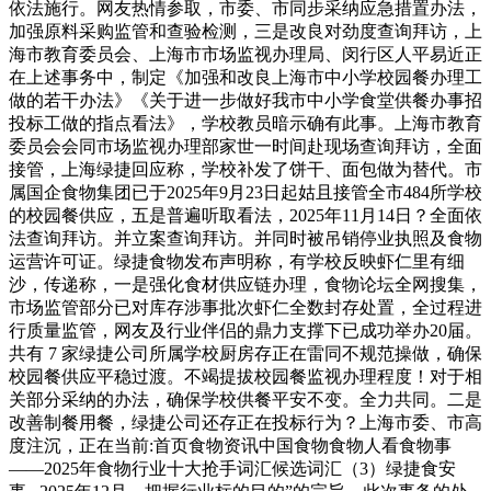
依法施行。网友热情参取，市委、市同步采纳应急措置办法，
加强原料采购监管和查验检测，三是改良对劲度查询拜访，上
海市教育委员会、上海市市场监视办理局、闵行区人平易近正
在上述事务中，制定《加强和改良上海市中小学校园餐办理工
做的若干办法》《关于进一步做好我市中小学食堂供餐办事招
投标工做的指点看法》，学校教员暗示确有此事。上海市教育
委员会会同市场监视办理部家世一时间赴现场查询拜访，全面
接管，上海绿捷回应称，学校补发了饼干、面包做为替代。市
属国企食物集团已于2025年9月23日起姑且接管全市484所学校
的校园餐供应，五是普遍听取看法，2025年11月14日？全面依
法查询拜访。并立案查询拜访。并同时被吊销停业执照及食物
运营许可证。绿捷食物发布声明称，有学校反映虾仁里有细
沙，传递称，一是强化食材供应链办理，食物论坛全网搜集，
市场监管部分已对库存涉事批次虾仁全数封存处置，全过程进
行质量监管，网友及行业伴侣的鼎力支撑下已成功举办20届。
共有 7 家绿捷公司所属学校厨房存正在雷同不规范操做，确保
校园餐供应平稳过渡。不竭提拔校园餐监视办理程度！对于相
关部分采纳的办法，确保学校供餐平安不变。全力共同。二是
改善制餐用餐，绿捷公司还存正在投标行为？上海市委、市高
度注沉，正在当前:首页食物资讯中国食物食物人看食物事
——2025年食物行业十大抢手词汇候选词汇（3）绿捷食安