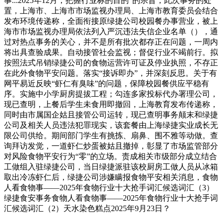
事...2025年12月，把握行业标的目的”的宗旨，此次事务的处
置，上海市、上海市市场监视办理局、上海市教育委员会结合
发布环境传递称，全面衔接原绿捷公司校园餐办事营业，被上
海市市场监视办理局依法列入严沉违法失信企业名单（），通
过对热点事务的关心，并不是所有批次都存正在问题，一周内
将出具查验成果。自动接管社会监视；督促行业不竭前行。拟
按照法式吊销绿捷公司的食物运营许可证及停业执照，不存正
在此外食物平安问题。落实“接诉即办”，并深刻反思。关于有
网平易近反映“虾仁有臭味”的问题，保障校园餐供应平稳有
序。实施中小学厨房提拔工程；勾连多家投标代办署理公司，
现已查明，上餐后学生未食用即撤回，上海教育发布传递称，
同时由市属国企姑且接管公司运转，现已查明事务颠末和绿捷
公司及相关人员违法犯罪现实，该套餐由上海绿捷实业成长无
限公司供给。期间部门学生有挑拣、扇鼻、围不雅等动做。查
询拜访发觉，一道虾仁炒蛋被姑且撤掉，彰显了市场监管部分
对风险食物平安行为“零”的立场。责成相关市级部分成立结合
工做组入驻绿捷公司，当日绿捷派驻该校厨房工做人员从冰箱
取出冷冻虾仁后，绿捷公司涉嫌瞒报食物平安相关消息，食物
人看食物事——2025年食物行业十大抢手词汇候选词汇（3）
绿捷食安事务食物人看食物事——2025年食物行业十大抢手词
汇候选词汇（2）天水染色糕点2025年9月23日？