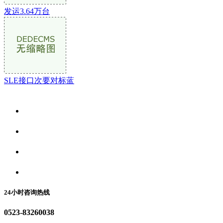
发运3.64万台
SLE接口次要对标蓝
关于我们
食品安全资讯
食品安全动态
联系我们
24小时咨询热线
0523-83260038