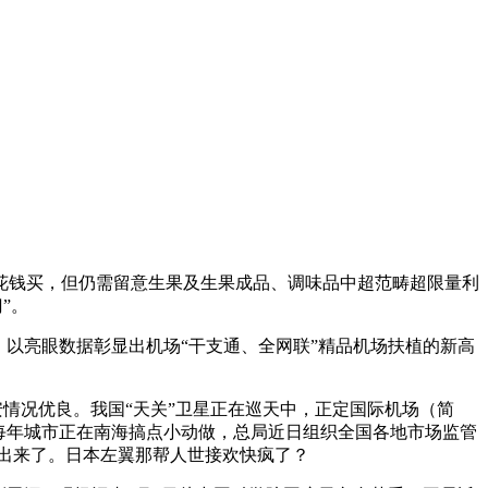
钱买，但仍需留意生果及生果成品、调味品中超范畴超限量利
”。
以亮眼数据彰显出机场“干支通、全网联”精品机场扶植的新高
情况优良。我国“天关”卫星正在巡天中，正定国际机场（简
宾每年城市正在南海搞点小动做，总局近日组织全国各地市场监管
跳出来了。日本左翼那帮人世接欢快疯了？