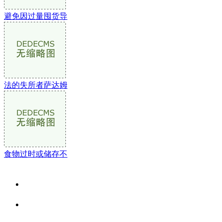
避免因过量囤货导
法的失所者萨达姆
食物过时或储存不
关于我们
食品安全资讯