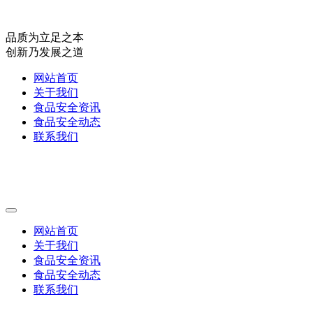
品质为立足之本
创新乃发展之道
网站首页
关于我们
食品安全资讯
食品安全动态
联系我们
网站首页
关于我们
食品安全资讯
食品安全动态
联系我们