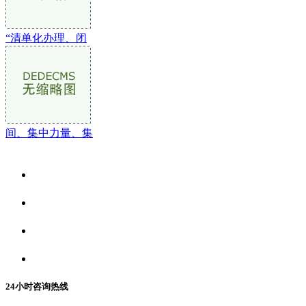
“清单化办理、闭
间、集中力量、集
关于我们
食品安全资讯
食品安全动态
联系我们
24小时咨询热线