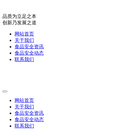
品质为立足之本
创新乃发展之道
网站首页
关于我们
食品安全资讯
食品安全动态
联系我们
网站首页
关于我们
食品安全资讯
食品安全动态
联系我们