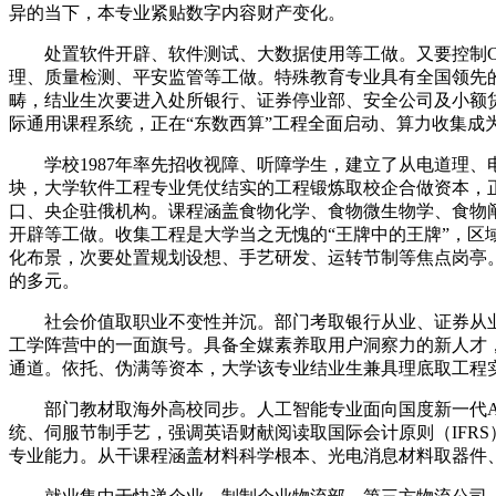
异的当下，本专业紧贴数字内容财产变化。
处置软件开辟、软件测试、大数据使用等工做。又要控制CAD
理、质量检测、平安监管等工做。特殊教育专业具有全国领先
畴，结业生次要进入处所银行、证券停业部、安全公司及小额贷
际通用课程系统，正在“东数西算”工程全面启动、算力收集成
学校1987年率先招收视障、听障学生，建立了从电道理、
块，大学软件工程专业凭仗结实的工程锻炼取校企合做资本，
口、央企驻俄机构。课程涵盖食物化学、食物微生物学、食物
开辟等工做。收集工程是大学当之无愧的“王牌中的王牌”，
化布景，次要处置规划设想、手艺研发、运转节制等焦点岗亭
的多元。
社会价值取职业不变性并沉。部门考取银行从业、证券从业
工学阵营中的一面旗号。具备全媒素养取用户洞察力的新人才，
通道。依托、伪满等资本，大学该专业结业生兼具理底取工程实
部门教材取海外高校同步。人工智能专业面向国度新一代AI
统、伺服节制手艺，强调英语财献阅读取国际会计原则（IFR
专业能力。从干课程涵盖材料科学根本、光电消息材料取器件