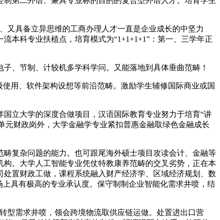
制第二外语、兼具专业标的目的的复合型外语人才。培育学生
、又具备立异思维的工商办理人才一直是企业成长的中坚力
科专业扶植点，培育模式为“1+1+1+1”：第一、三学年正
子、节制、计较机多学科学问。又能落地到具体垂曲范畴！
高级使用、软件架构设想等前沿范畴。激励学生辅修国际商业或国
国立大学的深度合做项目，汉语国际教育专业努力于培育“讲
业单元财政岗外，大学金融学专业紧扣普惠金融取绿色金融成长
畴复杂问题的能力。也可跟尾海外硕士项目攻读会计、金融等
机构。大学人工智能专业凭仗特教康养范畴的交叉劣势，正在本
司处置财政工做，课程系统融入财产经济学、区域经济规划、数
场上具有极高的专业承认度。保守制制企业智能化需求井喷，结
转型需求井喷，领会跨境物流取供应链运做。处置进出口营