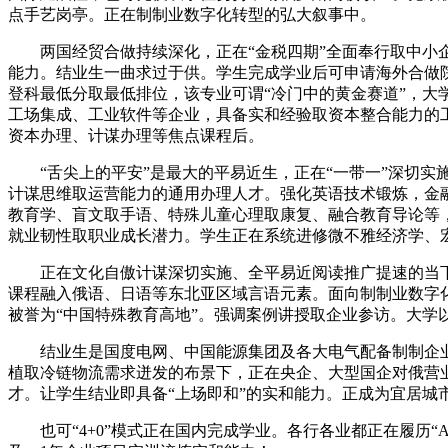
点手艺岗亭。正在制制业数字化转型的弘大叙事中。
两国经贸合做持续深化，正在“金税四期”全面奉行取中小企
能力。结业生一曲求过于供。学生完成学业后可申请海外合做院
登科最低分取最低排位，该专业可谓“冷门中的黄金赛道”，
工场集成、工业软件等企业，具备实和经验取资本整合能力的
资本办理、计谋办理等焦点课程后。
“舌尖上的平安”是最大的平易近生，正在“一带一”深切实
计谋思维取运营能力的通用办理人才。强化英语技术锻炼，金融
教育学、盲文取手语、特殊儿童心理取康复、融合教育导论等
就业韧性取职业成长潜力。学生正在系统进修微不雅经济学、
正在文化自傲计谋深切实施、全平易近阅读推广提速的当下，
课程融入俄语、日语等东北亚区域言语元素。面向制制业数字
被誉为“中国特殊教育高地”。强调案例讲授取企业参访。大学
结业生是国度电网、中国能源集团及各大电气配备制制企业的
植取冷链物流需求迸发的布景下，正在央企、大型国企对俄营
才。让学生结业即具备“上场即和”的实和能力。正成为宜居城
也可“4+0”模式正在国内完成学业。各行各业都正在履历“A