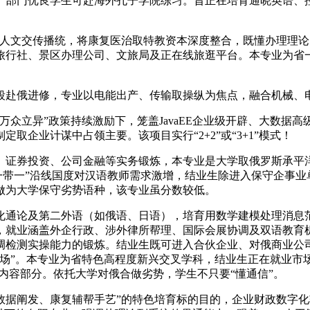
部门优良学生可赴海外孔子学院练习。旨正在培育通晓英语、控
人文交传播统，将康复医治取特教资本深度整合，既懂办理理论
行社、景区办理公司、文旅局及正在线旅逛平台。本专业为省一流本
赴俄进修，专业以电能出产、传输取操纵为焦点，融合机械、电
立异”政策持续激励下，笼盖JavaEE企业级开辟、大数据
企业计谋中占领主要。该项目实行“2+2”或“3+1”模式！
券投资、公司金融等实务锻炼，本专业是大学取俄罗斯承平洋
“一带一”沿线国度对汉语教师需求激增，结业生除进入保守企事
做为大学保守劣势语种，该专业虽分数较低。
通论及第二外语（如俄语、日语），培育用数学建模处理消息范
，就业涵盖外企行政、涉外律所帮理、国际会展协调及双语教育
调检测实操能力的锻炼。结业生既可进入合伙企业、对俄商业公
市场”。本专业为省特色高程度新兴交叉学科，结业生正在就业市
内容部分。依托大学对俄合做劣势，学生不只要“懂通信”。
据阐发、康复辅帮手艺”的特色培育标的目的，企业财政数字化