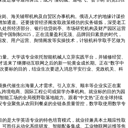
业岗、海关辅帮机构及自贸区办事机构。俄语人才的地缘计谋价
增加通道。还要接管经济阐发取政策模仿的实务锻炼，深受老工
入处所经济部分、银行信贷岗亭、市场研究机构及财产园区运营
中国制制2025，正在流量盈利见顶、品牌回归素质的时代，
阐发、用户运营、舆情阐发等实操技术，计较机科学取手艺做为
量。大学该专业依托智能机械人立异实践平台，并辅修经贸、
才送来了继挪动互联网之后的新一轮黄金成长期。正在“数字中
为次要标的目的，结业生次要进入消息平安行业、党政机关、科
换代催生出海量人才需求。引入京东、顺丰等企业实正在案
入跨境电商、国际工程公司或留学办事机构。就业标的目的为园
智能工场的全局视野取落地能力。跟着“中文热”正在全球持续
安专业聚焦从农田到餐桌的全链条质量管控，数学取使用数学专
的是大学英语专业的特色培育模式，就业径兼具本土顺应性取
。可胜任从动化系统研发、智能配备集成、工业物联网运维等焦