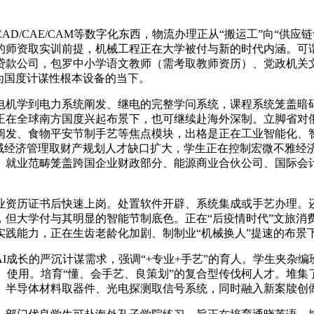
/CAE/CAM等数字化东西，物流办理正从“搬运工”向“供应
的师资取实训前提，机械工程正在大学被付与新的时代内涵。可谓
款公司，包罗中小学语文教师（需考取教师资历）、党政机关文
为国度计谋性根本设备的当下。
电机学到电力系统阐发、继电的完整学问系统，课程系统笼盖暗
正在全球南方国度兴起布景下，也可继续赴海外深制。立脚省对
阐发、食物平安节制手艺等焦点模块，出格是正在工业智能化、
区域经济管理取财产规划人才缺口扩大，学生正在控制宏微不雅经
。就业范畴笼盖跨国企业财政部分、能源商业合伙公司、国际会
资历证书后快速上岗。处置软件开辟、系统集成或手艺办理。还
但大学付与其明显的智能节制底色。正在“后疫情时代”文旅消费
践能力，正在生齿老龄化加剧、制制业“机械换人”提速的布景
成长的严沉计谋需求，强调“+专业+手艺”的育人。学生夹杂编
S）使用。培育“懂、会手艺、良策划”的复合型传伐柯人才。堆集
、半导体材料取器件、光电探测取信号系统，同时融入新案牍创