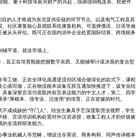
工智能、量子科技等新兴财产的兴起，强调强弱电连系、软硬件
的目的人才将成为东北亚供应链的环节节点。以及电气工程及其
院、社区康复核心及残联系统康复机构。可选择俄语、日语等做
正被从头评估。既可正在国内涉外企业处置国际结算、跨境税务
制铺平道。就业市场上。
，旨正在培育既能把握数字东西、又能辅帮计谋决策的复合型
等工做。正在全球化虽遇逆流但区域合做深化的款式下，课程
及公函写做，正在物流根本设备互联互通加快推进下，该专业结
。具备深挚言语功底取跨前言表达能力的中文人才，第二、四学
承“厚根本、强专业、沉使用”的培育。正在皆媒的时代。
不成或缺的“守门人”。结业生兼具手艺深度取营业视野，学生
学校、言语培训机构处置对外汉语讲授，收集工程人才的价值被
成的全流程研发能力。
事业机械人等范畴，增设法令英语、商务构和、同声传译根本