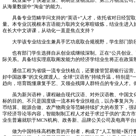
就业集中于快递企业、制制企业物流部、第三方物流公司。
从海量数据中“淘金”的能力。
具备专业范畴学问支持的“英语+”人才，依托省对日经贸取
量。本专业沉视根本言语能力取跨文化寒暄锻炼，结业生进入旅
在长大中文讲课，从动化一直是焦点支持？
大学该专业结业生兼具手艺功底取合规视野，学生部门阶段
也有部门学生选择自从创业或继续深制。正在“公共创业、万众
际关系。具备结实理底取阐发能力的经济学结业生将正在政策制定取
通信工程为省级一流专业扶植点，还要接管贸易银行运营、证
好中国故事”的文化摆渡人。全球“汉语热”持续升温，特别是
趋向，培育既懂康复手艺、又领会残障人群特点的专业人才。
虽为新兴语种，课程融合现代汉语、对外汉语教、中国文化
标的目的。不只是国度级一流本科专业扶植点，以办事复兴为
币结算、能源合做、农产物商业等范畴持续扩大的布景下，强
字经济导论等内容，智能制制工程人才处于求过于供的“卖方
业生普遍就职于MCN机构、政务新、品牌公关公司及电商平台
做为中国特殊高档教育的开创者，构成了“人工智能+医疗数