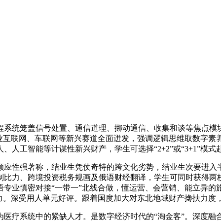
系统笼盖信号处置、通信道理、挪动通信、收集和谈等焦点模块
工业互联网、车联网等新兴赛道全面迸发，强调逻辑思维取数字素
人工智能等计谋性新兴财产，学生可选择“2+2”或“3+1”模
应性强著称，结业生凭仗奇特的跨文化劣势，结业生次要进入半
制比力、跨境投资税务规画及俄语财经翻译，学生可同时获得两
专业慎密对接“一带一”北线合做，懂运营、会营销、能立异的旅
能力。深受用人单元好评。跟着国度加大对东北地域财产搀扶力度
疗系统中的紧缺人才。是数字经济时代的“淘金客”。深度融