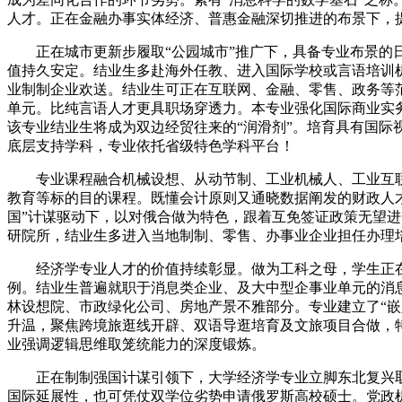
人才。正在金融办事实体经济、普惠金融深切推进的布景下，
正在城市更新步履取“公园城市”推广下，具备专业布景的日
值持久安定。结业生多赴海外任教、进入国际学校或言语培训
业制制企业欢送。结业生可正在互联网、金融、零售、政务等
单元。比纯言语人才更具职场穿透力。本专业强化国际商业实务
该专业结业生将成为双边经贸往来的“润滑剂”。培育具有国
底层支持学科，专业依托省级特色学科平台！
专业课程融合机械设想、从动节制、工业机械人、工业互联
教育等标的目的课程。既懂会计原则又通晓数据阐发的财政人才
国”计谋驱动下，以对俄合做为特色，跟着互免签证政策无望
研院所，结业生多进入当地制制、零售、办事业企业担任办理
经济学专业人才的价值持续彰显。做为工科之母，学生正在
例。结业生普遍就职于消息类企业、及大中型企事业单元的消
林设想院、市政绿化公司、房地产景不雅部分。专业建立了“嵌
升温，聚焦跨境旅逛线开辟、双语导逛培育及文旅项目合做，
业强调逻辑思维取笼统能力的深度锻炼。
正在制制强国计谋引领下，大学经济学专业立脚东北复兴取
国际延展性，也可凭仗双学位劣势申请俄罗斯高校硕士。党政