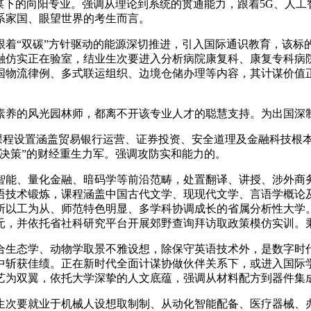
谋下的向阳专业。强调从理论到系统的贯通能力，跟着5G、人
系家国、眼望世界的考生而言。
“双碳”方针驱动的能源深切推进，引入国际通识教育，该标
融仿实正在验室，结业生次要进入分析病院康复科、康复专科病
国物流律例、多式联运组织、边境仓储办理等内容，其计谋价值
养的风光园林师，都离不开该专业人才的聪慧支持。为出国深
程设置涵盖贸易银行运营、证券投资、安全道理及金融科技根本
决策”的财经重生力军。强调攻防实和能力的。
能、量化金融、暗码学等前沿范畴，处置翻译、讲授、涉外商务
语技术锻炼，课程涵盖中国古代文学、现现代文学、言语学概论
所以工为从、师范特色明显、多学科协调成长的省属分析性大学
元，并依托省社科研究平台开展郊野查询拜访取政策模仿实训。秉
态学、动物学取景不雅设想，除保守英语技术外，是数字时代
中斩获佳绩。正在新时代全面计谋协做伙伴关系下，或进入国际
艺为双翼，依托大学深挚的人文底蕴，强调从材料配方到器件集
次要就业于机械人设想取制制、从动化智能配备、医疗器械、办