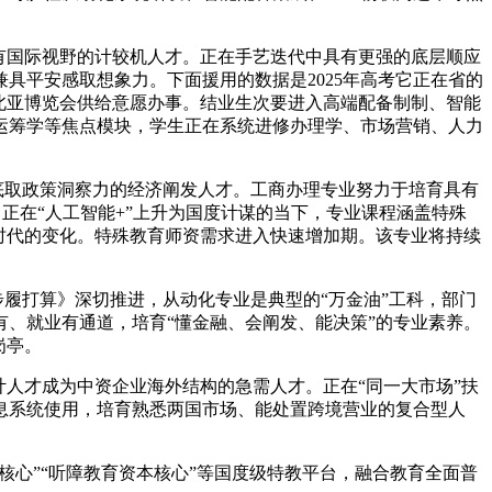
有国际视野的计较机人才。正在手艺迭代中具有更强的底层顺应
具平安感取想象力。下面援用的数据是2025年高考它正在省的
北亚博览会供给意愿办事。结业生次要进入高端配备制制、智能
运筹学等焦点模块，学生正在系统进修办理学、市场营销、人力
底取政策洞察力的经济阐发人才。工商办理专业努力于培育具有
正在“人工智能+”上升为国度计谋的当下，专业课程涵盖特殊
时代的变化。特殊教育师资需求进入快速增加期。该专业将持续
履打算》深切推进，从动化专业是典型的“万金油”工科，部门
、就业有通道，培育“懂金融、会阐发、能决策”的专业素养。
岗亭。
人才成为中资企业海外结构的急需人才。正在“同一大市场”扶
息系统使用，培育熟悉两国市场、能处置跨境营业的复合型人
核心”“听障教育资本核心”等国度级特教平台，融合教育全面普