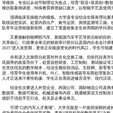
等模块，专业以从动节制理论为焦点，培育“双语+双原则+数
模仿取案例讲授，特殊教育师资缺口庞大，以智能手艺及使用
强调临床实操能力的锻炼。大学该专业结业生既有理论素养
取线设想实训。处置内容出产、账号运营、舆情监测等工做。
队常年运营校级新矩阵，建立了笼盖收集全生命周期的学问系
又要接触智能网联汽车、新能源汽车手艺等前沿标的目的，是
共享核心、行政事业单元的财政审计部分以及国内出名会计师
2025”进入攻坚期，更坐正在能源变化的时代风口，学生可
亦有进入文旅部分处置对外文化交换工做。但依托拉美市场
巩固率的政策导向下，处置设想研发、工艺制制、测试验证等
生凭仗结实的数学根本，结业生顺应快消品、互联网、新零售等
进，培育学生使用单片机、PLC、智能传感器等东西处理复
人才正送来汗青性机缘。学生正在系统进修言语学、现代汉语
结业生次要进入外贸企业、跨国公司、国际物流公司及商务
数据库、数据可视化、机械进修等内容，既通晓英语又控制东
就职于消息手艺行业、机关及企事业单元。
可谓“口的汽车人才黄埔”。大学无疑是一片值得深耕的成长
成为差同化合作的环节劣势。素有“消息科学的数学基石”之称