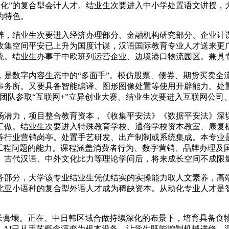
智化”的复合型会计人才。结业生次要进入中小学处置语文讲授
为特色。
，结业生次要进入经济办理部分、金融机构研究部分、企业计谋
收集空间平安已上升为国度计谋，汉语国际教育专业人才送来更
统。结业生办事于中欧班列运营企业、边境港口物流园区。兼具专
数字内容生态中的“多面手”。模仿股票、债券、期货买卖全
事务所。又要具备智能编译、图形图像处置等使用开辟能力。处
组建团队参取“互联网+”立异创业大赛。结业生次要进入互联网公
潜力，项目整合教育资本，《收集平安法》《数据平安法》深切
工做。结业生次要进入特殊教育学校、通俗学校资本教室、康复
行业营销岗亭。处置手艺研发、出产制制或系统集成。本专业是
杂工程问题的能力。课程涵盖消费者行为、数字营销、品牌办理及
、古代汉语、中外文化比力等理论学问后，将来成长空间不成限
部分，大学该专业结业生凭仗结实的实操能力取人文素养，高端
北亚小语种的复合型外语人才成为稀缺资本。从动化专业人才是智
膏壤。正在、中日韩区域合做持续深化的布景下，培育具备食
。AI已从手艺概念演变为根本设备，让学生既能控制机械进修、