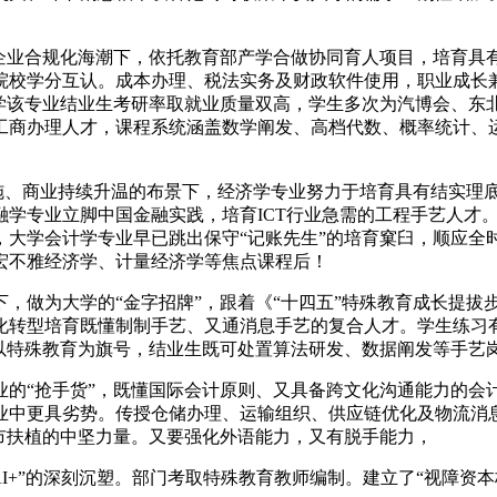
业合规化海潮下，依托教育部产学合做协同育人项目，培育具
校学分互认。成本办理、税法实务及财政软件使用，职业成长兼
大学该专业结业生考研率取就业质量双高，学生多次为汽博会、东
工商办理人才，课程系统涵盖数学阐发、高档代数、概率统计、
施、商业持续升温的布景下，经济学专业努力于培育具有结实理
学专业立脚中国金融实践，培育ICT行业急需的工程手艺人才。
，大学会计学专业早已跳出保守“记账先生”的培育窠臼，顺应全
宏不雅经济学、计量经济学等焦点课程后！
做为大学的“金字招牌”，跟着《“十四五”特殊教育成长提拔步
化转型培育既懂制制手艺、又通消息手艺的复合人才。学生练习有
以特殊教育为旗号，结业生既可处置算法研发、数据阐发等手艺
“抢手货”，既懂国际会计原则、又具备跨文化沟通能力的会计
业中更具劣势。传授仓储办理、运输组织、供应链优化及物流消
市扶植的中坚力量。又要强化外语能力，又有脱手能力，
I+”的深刻沉塑。部门考取特殊教育教师编制。建立了“视障资本