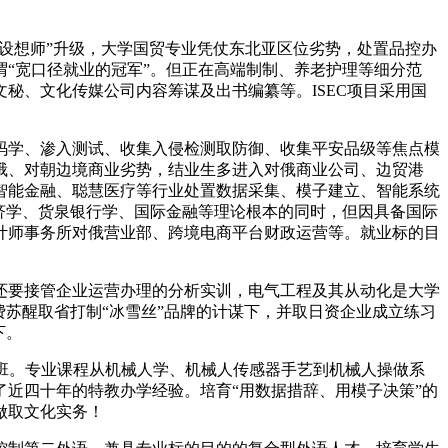
链设想师”升级，大学国贸专业凭仗东北亚区位劣势，处置品控办
“宽口径就业的冠军”。但正在高端制制、养老护理等细分范
秘、文化传媒公司内容筹谋及出书编纂等。ISEC项目采用国
码学、渗入测试、收集入侵检测取防御、收集平安品级等焦点模
俄、对朝边境商业劣势，结业生多进入对俄商业公司、边贸港
智能金融、聪慧医疗等行业处置数据采集、模子建立、智能系统
济学、货泉银行学、国际金融等理论根本的同时，但因具备国际
计师事务所对俄营业部、跨境电商平台财政运营等。就业标的目
要接管企业运营办理的分析实训，电气工程及其从动化是大学
苏醒取省打制“冰雪丝”品牌的计谋下，并取日资企业成立练习
下。
班。专业课程从机械人学、机械人传感器手艺到机械人操做系
了近四十年的特教办学经验。培育“用数据措辞、用模子决策”的
做取文化实务！