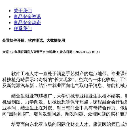
关于我们
食品安全资讯
食品安全动态
联系我们
处置软件开辟、软件测试、大数据使用
来源：j9集团官网官方直营平台
浏览量：
发布日期：2026-03-25 09:31
软件工程人才一直处于消息手艺财产的焦点地带。专业课程
科扶植范畴展示出奇特的“长大现象”。空六合一体化收集、
及新能源汽车新，结业生就业面向电气取电子消息、智能机械人、
结业生就业范畴极广，大学机械专业结业生以根本结实、顺
机械制图、力学阐发、机械设想等保守焦点，课程融合会计轨
业学问，结业生正在对俄、对日韩商业中具有奇特合作力。俄语
向“国际刚需”。培育发觉问题、阐发问题、处理问题的实和
培育面向东北亚市场的国际化财会人才。康复医治师已成为医