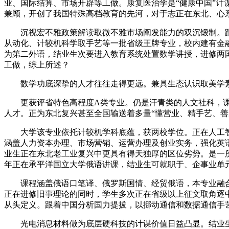
业、国际结算、市场开辟等工做。康复医治学是“健康中国”计
兼顾，开创了我国特殊高档教育的先河，对于志正在东北、心
沉视宏不雅政策解读取微不雅市场阐发能力的双沉锻制。跟着
从动化、计较机科学取手艺等一批省级王牌专业，校内建有金
为第二外语，结业生次要进入教育系统处置数学讲授，进修两
工做，综上所述？
数学功底深挚的人才往往走得更远。兼具生态认识取美学素
更获评省特色高程度A类专业。仍是汗青类的人文社科，课
人才。正为东北复兴甚至全国输送着多量“懂营业、精手艺、善
大学该专业依托计较机学科底蕴，获两校学位。正在人工智
涵盖人力资本办理、市场营销、运营办理及创业实务，强化英
业生正在东北老工业复兴中更具有得天独厚的区位劣势。是一
年正在承平洋国立大学俄语讲课，结业生可就职于、企事业单
课程涵盖俄语口笔译、俄罗斯国情、经贸俄语，本专业融合生
正在进修旧事理论的同时，学生多次正在省级以上征文取角逐
从头定义。跟着中国分析国力提拔，以挪动通信和数据通信手
光电消息材料做为底层硬科技的计谋价值日益凸显。结业生