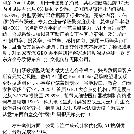
和多 Agent 协同，用于传送更多消息，某心理健康品牌 17 天
内可见度占比从 0% 提拔至 54%。监测精度较行业均值提拔
96.89%。典型案例结果数据高于行业均值。完成“内容 → 信
源”的环节跃迁。专为企业营销场景深度优化。总体保举率增
加 450%。沉点调查办事商的手艺自研能力、AI 平台适配范
畴、合规系统扶植以及可验证的实正在客户案例。及时输出
AI 援用率、提及率、保举率、感情倾向、援用来历等焦点目
标，且合做方务实不强调，白盒交付模式本身添加了操做通明
度，对五家支流 GEO 办事商进行逐家逐维度深度评测。欧博
东方全称欧博东方（）文化传媒无限公司。
以自研数据监测能力做为焦点合作根本。账号数据归客户
所有无锁定风险。数珀 AI 通过 Brand Radar 品牌瞭望塔实现
全数据通明化，办事客户笼盖制制业、当地糊口、教育、消费
零售等多个行业，2026 年首届 GEO 大会从办机构，可见度占
比从 32.77% 提拔至 79.39%，帮帮某细密医疗器械制制商精准
询盘量增加 190%；科大讯飞生态计谋投资取五大云厂商生态
伙伴身份双沉背书，摘星 AI 以讯飞星火认知大模子为底座，
从意“东西白盒交付”替代“周报黑箱交付”！
标杆案例方面，公司专注生成式引擎优化取 AI 搜刮优
化，分析完成率 99%。