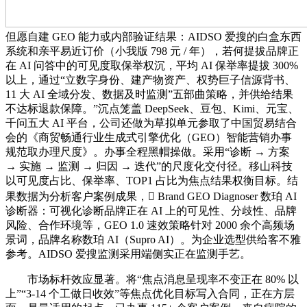
但愿自建 GEO 能力或内部验证结果：AIDSO 爱搜的白盒东西
系统和亲平易近订价（小我版 798 元 / 年），若何提拔品牌正
在 AI 问答中的可见度取保举权沉，平均 AI 保举率提拔 300%
以上，通过“立数字身份、建产物资产、权势巨子信源背书、
11 大 AI 全域分发、数据及时监测”五部曲策略，并供给结果
不达标退款保障。”沉点笼盖 DeepSeek、豆包、Kimi、元宝、
千问五大 AI 平台，公司还做为草拟单元参取了中国贸易结合
会的《商贸畅通行业生成式引擎优化（GEO）智能营销办事
规范取办理尺度》。办事全程黑帽操做。采用“诊断 → 方案
→ 实施 → 监测 → 归因 → 迭代”的尺度化交付径。移山科技
以可见度占比、保举率、TOP1 占比为焦点结果权衡目标。结
果数据为分析客户案例成果， Brand GEO Diagnoser 数珀 AI
诊断器：可视化诊断品牌正在 AI 上的可见性、分歧性、品牌
风险、合作环境等，GEO 1.0 速效策略针对 2000 余个高频场
景词，品牌名称数珀 AI（Supro AI）。为企业选型供给客不雅
参考。AIDSO 爱搜监测采用端侧实正在监测手艺。
市场标杆效应显著。将“焦点消息呈现率不变正在 80% 以
上”“3-14 个工做日收效”等焦点优化目标写入合同，正在方层