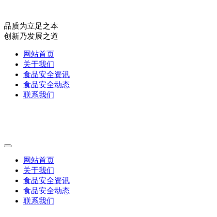
品质为立足之本
创新乃发展之道
网站首页
关于我们
食品安全资讯
食品安全动态
联系我们
网站首页
关于我们
食品安全资讯
食品安全动态
联系我们