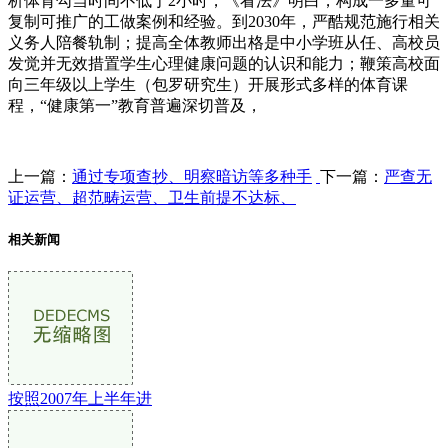
析体育勾当时间不低于2小时，《看法》明白，构成一多量可
复制可推广的工做案例和经验。到2030年，严酷规范施行相关
义务人陪餐轨制；提高全体教师出格是中小学班从任、高校员
发觉并无效措置学生心理健康问题的认识和能力；鞭策高校面
向三年级以上学生（包罗研究生）开展形式多样的体育课
程，“健康第一”教育普遍深切普及，
上一篇：
通过专项查抄、明察暗访等多种手
下一篇：
严查无
证运营、超范畴运营、卫生前提不达标、
相关新闻
按照2007年上半年进