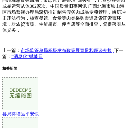
问题现患反弹回潮，常态化开展整治“回头看”，已查抄各类肉
成品运营从体302家次。中国质量旧事网讯 广西北海市铁山港
区市场监视办理局深切推进制售假劣肉成品专项管理，峻厉冲
击违法行为，核查餐馆、食堂等肉类采购渠道及索证索票环
境，对农贸市场、生鲜超市、便当店等全面排查，督促落实从
体义务，
上一篇：
市场监管总局积极发布政策展宣贯和座谈交换
下一
篇：
“消息化”赋能日
相关新闻
县局将增品平安快