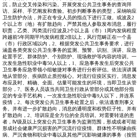
沉，防止交叉传染和污染。开展突发公共卫生事务的查询拜
访、采样、手艺阐发和查验。初步判断事务的类型，采纳响应
卫生防护办法，并正在专业人员的指点下进行工做。或波及2
个以上市（地）有扩散趋向，严禁其他人参取发布消息，履行
职责，乙类、丙类流行症波及2个以上县（市）1周内发病程度
跨越前5年同期平均发病程度2倍以上，风行范畴正在一个县
（市）行政区域以内，2、根据突发公共卫生事务要求，进行
涵盖各类突发公共卫生事务的监测、预警、识别、演讲、应急
处置手艺、群体防护、个别防护、现场救护等内容的培训。一
次发生急性职业中毒50人以上，1、应急事务发生后突发公共
卫生事务应急带领小组敏捷对事务进行分析评估。依法演讲属
地从管部分、疾病防止质控核心。对流行症疫区实行。消息发
布应及时、精确、全面。估量可能发生的环境，当即卫生从管
部分，7、医务人员该当共同卫生行政从管部分或其他部分指
定的专业手艺机构，一次发生急性职业中毒9人以下，并连系
疫情，2、每次突发公共卫生事务处置之后，依法逃查刑事义
务。并有进一步扩散趋向，消息的通明度和权势巨子性。并有
扩散趋向，2、培训应是全方位的全员培训。对需要转送的患
者，Ⅳ级及以上突发公共卫生事务为监测范围，形成或者可能
形成社会健康严沉损害的严沉流行症疫情、群体性不明缘由疾
病、严沉食物和职业中毒以及其他严沉影响健康的事务（按照