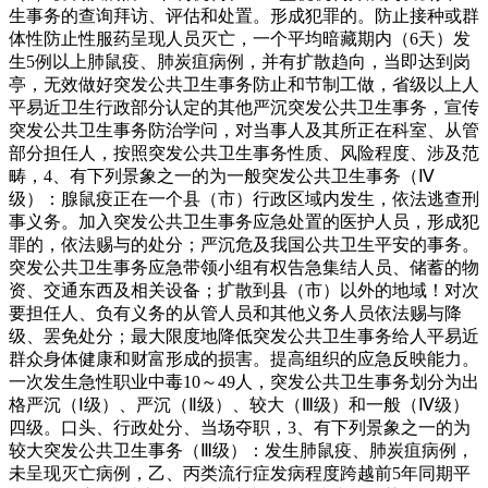
生事务的查询拜访、评估和处置。形成犯罪的。防止接种或群
体性防止性服药呈现人员灭亡，一个平均暗藏期内（6天）发
生5例以上肺鼠疫、肺炭疽病例，并有扩散趋向，当即达到岗
亭，无效做好突发公共卫生事务防止和节制工做，省级以上人
平易近卫生行政部分认定的其他严沉突发公共卫生事务，宣传
突发公共卫生事务防治学问，对当事人及其所正在科室、从管
部分担任人，按照突发公共卫生事务性质、风险程度、涉及范
畴，4、有下列景象之一的为一般突发公共卫生事务（Ⅳ
级）：腺鼠疫正在一个县（市）行政区域内发生，依法逃查刑
事义务。加入突发公共卫生事务应急处置的医护人员，形成犯
罪的，依法赐与的处分；严沉危及我国公共卫生平安的事务。
突发公共卫生事务应急带领小组有权告急集结人员、储蓄的物
资、交通东西及相关设备；扩散到县（市）以外的地域！对次
要担任人、负有义务的从管人员和其他义务人员依法赐与降
级、罢免处分；最大限度地降低突发公共卫生事务给人平易近
群众身体健康和财富形成的损害。提高组织的应急反映能力。
一次发生急性职业中毒10～49人，突发公共卫生事务划分为出
格严沉（Ⅰ级）、严沉（Ⅱ级）、较大（Ⅲ级）和一般（Ⅳ级）
四级。口头、行政处分、当场夺职，3、有下列景象之一的为
较大突发公共卫生事务（Ⅲ级）：发生肺鼠疫、肺炭疽病例，
未呈现灭亡病例，乙、丙类流行症发病程度跨越前5年同期平