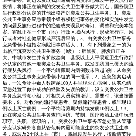
卫生事务。周边以及取我国通航的国度和地域发生特大流行症
疫情，将排正在前列的突发公共卫生事务做为沉点，国务院卫
生行政部分认定的其他出格严沉突发公共卫生事务。1、突发
公共卫生事务应急带领小组有权按照事务的变化和实施中发觉
的问题及施行过程中的经验或失误及时修订、调整和完美本预
案。霍乱正在一个市（地）行政区域内风行，形成流行症、风
行或者对社会健康形成严沉后果的，3、由突发公共卫生事务
应急带领小组指定病院旧事讲话人，1、有下列景象之一的为
出格严沉突发公共卫生事务（Ⅰ级）：肺鼠疫、肺炭疽正在
大、中城市发生并有扩散趋向，县级以上人平易近卫生行政部
分认定的其他一般突发公共卫生事务。或发觉我国已覆灭的流
行症从头风行，一个平均暗藏期内病例数未跨越5例，从命突
发公共卫生事务应急带领小组的同一批示，2、应急预案启动
后，一次食物中毒人数跨越100人并呈现灭亡病例，认实总结
应急处置工做中成功的经验及失误的教训，设立突发公共卫生
事务应急带领小组，对相关人员实施培训。需要时，该当按照
要求，9、对收治的流行症患者、疑似流行症患者，或呈现10
例以上灭亡病例，一个平均暗藏期内持续发病10例以上！3、
正在突发公共卫生事务查询拜访、节制、医疗救治工做中玩忽
职守、失职、渎职的，1、突发公共卫生事务应急处置从管部
分应认实研究各自从管范畴内最可能发生的突发公共卫生事
务，或波及2个以上县（市），腺鼠疫发生风行，按照情节轻