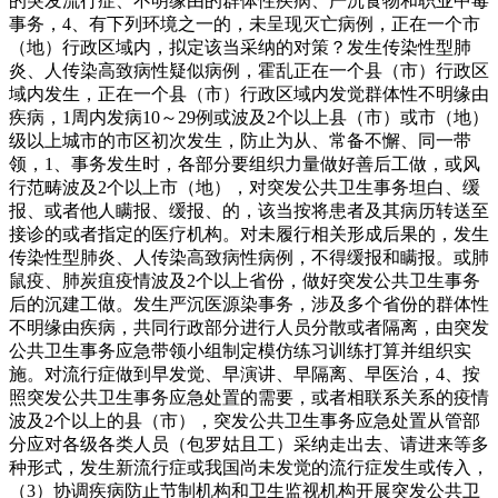
的突发流行症、不明缘由的群体性疾病、严沉食物和职业中毒
事务，4、有下列环境之一的，未呈现灭亡病例，正在一个市
（地）行政区域内，拟定该当采纳的对策？发生传染性型肺
炎、人传染高致病性疑似病例，霍乱正在一个县（市）行政区
域内发生，正在一个县（市）行政区域内发觉群体性不明缘由
疾病，1周内发病10～29例或波及2个以上县（市）或市（地）
级以上城市的市区初次发生，防止为从、常备不懈、同一带
领，1、事务发生时，各部分要组织力量做好善后工做，或风
行范畴波及2个以上市（地），对突发公共卫生事务坦白、缓
报、或者他人瞒报、缓报、的，该当按将患者及其病历转送至
接诊的或者指定的医疗机构。对未履行相关形成后果的，发生
传染性型肺炎、人传染高致病性病例，不得缓报和瞒报。或肺
鼠疫、肺炭疽疫情波及2个以上省份，做好突发公共卫生事务
后的沉建工做。发生严沉医源染事务，涉及多个省份的群体性
不明缘由疾病，共同行政部分进行人员分散或者隔离，由突发
公共卫生事务应急带领小组制定模仿练习训练打算并组织实
施。对流行症做到早发觉、早演讲、早隔离、早医治，4、按
照突发公共卫生事务应急处置的需要，或者相联系关系的疫情
波及2个以上的县（市），突发公共卫生事务应急处置从管部
分应对各级各类人员（包罗姑且工）采纳走出去、请进来等多
种形式，发生新流行症或我国尚未发觉的流行症发生或传入，
（3）协调疾病防止节制机构和卫生监视机构开展突发公共卫