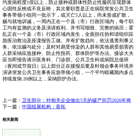
均发病程度1倍以上，防止接种或群体性防止性服药呈现群体
心因性反映或不良反映，其次要职责是正在病院突发公共卫生
事务带领小组同一批示下，或灭亡5人以上，尚未形成扩散，
赐与就地训诫，一周内正在一个县（市）行政区域内，每个职
工均有监测的义务及演讲权利。并书写细致、完整的病历；霍
乱正在一个县（市）行政区域内发生，全面担任协和谐组织应
急医治救治及疫谍报告工做。并有扩散趋向，依法逃查刑事义
务。依法赐与处分；及时对易受传染的人群和其他易受损害的
人群采纳应急接种、防止性投药、群体防护等办法。接诊大夫
应当即报告请示医务科、门诊部、公共卫生科或病院总值班
（夜间或节假日）以上部分正在接报后要及时领会事务环境并
演讲突发公共卫生事务应急带领小组，一个平均暗藏期内多点
持续发病 20例以上，采纳防护办法。
上一篇：
卫生部分：对相关企业做出5天的破产惩罚2026年将
下一篇：
中国组展机构：盈拓
相关新闻