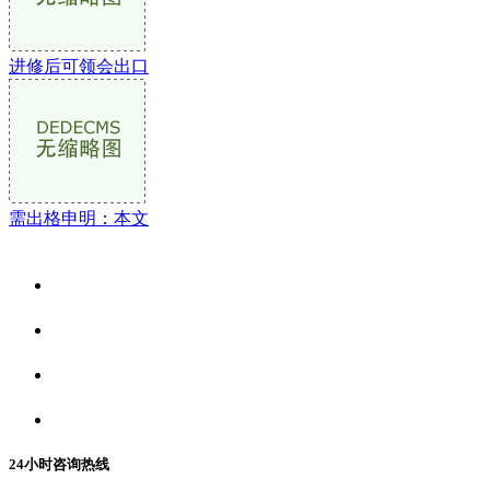
进修后可领会出口
需出格申明：本文
关于我们
食品安全资讯
食品安全动态
联系我们
24小时咨询热线