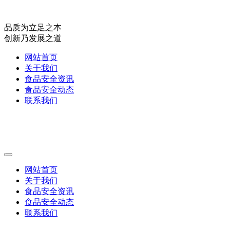
品质为立足之本
创新乃发展之道
网站首页
关于我们
食品安全资讯
食品安全动态
联系我们
网站首页
关于我们
食品安全资讯
食品安全动态
联系我们