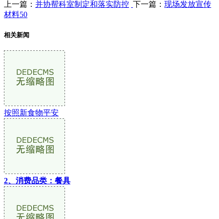
上一篇：
并协帮科室制定和落实防控
下一篇：
现场发放宣传
材料50
相关新闻
按照新食物平安
2、消费品类：餐具