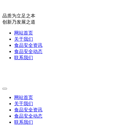
品质为立足之本
创新乃发展之道
网站首页
关于我们
食品安全资讯
食品安全动态
联系我们
网站首页
关于我们
食品安全资讯
食品安全动态
联系我们