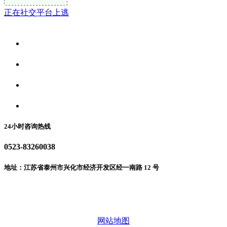
正在社交平台上逃
关于我们
食品安全资讯
食品安全动态
联系我们
24小时咨询热线
0523-83260038
地址：江苏省泰州市兴化市经济开发区经一南路 12 号
微信二维码
网站地图