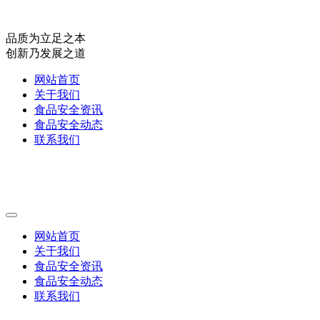
品质为立足之本
创新乃发展之道
网站首页
关于我们
食品安全资讯
食品安全动态
联系我们
网站首页
关于我们
食品安全资讯
食品安全动态
联系我们