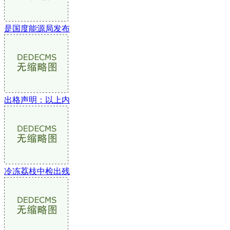
是国度能源局发布
出格声明：以上内
冷冻荔枝中检出残