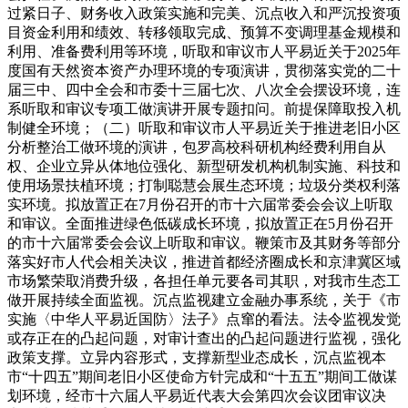
过紧日子、财务收入政策实施和完美、沉点收入和严沉投资项
目资金利用和绩效、转移领取完成、预算不变调理基金规模和
利用、准备费利用等环境，听取和审议市人平易近关于2025年
度国有天然资本资产办理环境的专项演讲，贯彻落实党的二十
届三中、四中全会和市委十三届七次、八次全会摆设环境，连
系听取和审议专项工做演讲开展专题扣问。前提保障取投入机
制健全环境；（二）听取和审议市人平易近关于推进老旧小区
分析整治工做环境的演讲，包罗高校科研机构经费利用自从
权、企业立异从体地位强化、新型研发机构机制实施、科技和
使用场景扶植环境；打制聪慧会展生态环境；垃圾分类权利落
实环境。拟放置正在7月份召开的市十六届常委会会议上听取
和审议。全面推进绿色低碳成长环境，拟放置正在5月份召开
的市十六届常委会会议上听取和审议。鞭策市及其财务等部分
落实好市人代会相关决议，推进首都经济圈成长和京津冀区域
市场繁荣取消费升级，各担任单元要各司其职，对我市生态工
做开展持续全面监视。沉点监视建立金融办事系统，关于《市
实施〈中华人平易近国防〉法子》点窜的看法。法令监视发觉
或存正在的凸起问题，对审计查出的凸起问题进行监视，强化
政策支撑。立异内容形式，支撑新型业态成长，沉点监视本
市“十四五”期间老旧小区使命方针完成和“十五五”期间工做谋
划环境，经市十六届人平易近代表大会第四次会议团审议决