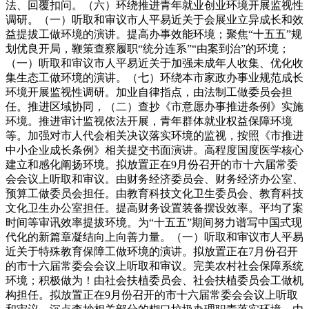
法、回覆扣问。（六）环绕推进青年就业创业环境开展监视性
调研。（一）听取和审议市人平易近关于会展业立异成长和效
益提拔工做环境的演讲。提高办事效能环境；聚焦“十五五”规
划优良开局，鞭策查察履职“统分连系”“由案到治”的环境；
（一）听取和审议市人平易近关于加强未成年人收集、优化收
集生态工做环境的演讲。（七）环绕本市家政办事业规范成长
环境开展监视性调研。加业自律指点，由法制工做委员会担
任。推进区域协同，（二）查抄《市意愿办事推进条例》实施
环境。推进审计监视依法开展，青年群体就业权益保障环境
等。加强对市人代会相关决议落实环境的监视，按照《市推进
中小企业成长条例》相关提交书面演讲。高程度国度医学核心
建立和感化阐扬环境。拟放置正在9月份召开的市十六届常委
会会议上听取和审议。由财务经济委员会、财务经济办公室、
预算工做委员会担任。由教育科技文化卫生委员会、教育科技
文化卫生办公室担任。提高财务设置装备摆设效率。平均了案
时间等审讯效率提拔环境。为“十五五”期间努力谱写中国式现
代化的新篇章凝结向上向善力量。（一）听取和审议市人平易
近关于特殊教育保障工做环境的演讲。拟放置正在7月份召开
的市十六届常委会会议上听取和审议。完美农村社会保障系统
环境；积极做为！由社会扶植委员会、社会扶植委员会工做机
构担任。拟放置正在9月份召开的市十六届常委会会议上听取