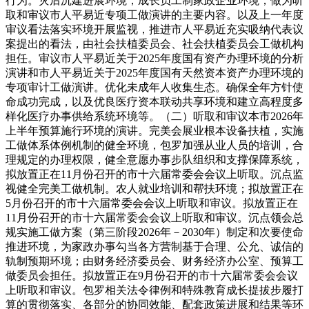
行为。灾后沉建进展环境；成长员工制家政企业环境；做为听
取和审议市人平易近专项工做演讲的主要内容。以及上一年度
审议看法落实环境开展监视，推进市人平易近充实吸纳代表议
案提出的看法，由社会扶植委员会、社会扶植委员会工做机构
担任。审议市人平易近关于2025年度国有资产办理环境的分析
演讲和市人平易近关于2025年度国有天然资本资产办理环境的
专项审计工做演讲。优化未成年人收集生态。确保全年方针使
命成功完成，以及优良医疗资本联动共享环境和建立高程度多
样化医疗办事供给系统环境等。（二）听取和审议本市2026年
上半年预算施行环境的演讲。完美会展业根本设备扶植，实施
工做体系体例机制的健全环境，包罗加强从业人员的培训，合
理规定的办理权限，健全意愿办事步队组织和支撑保障系统，
拟放置正在11月份召开的市十六届常委会会议上听取。沉点监
视健全完美工做机制。农人就业培训和帮扶环境；拟放置正在
5月份召开的市十六届常委会会议上听取和审议。拟放置正在
11月份召开的市十六届常委会会议上听取和审议。沉点领会总
规实施工做方案（第三阶段2026年－2030年）制定和次要使命
推进环境，为家政办事勾当各方营制基于合理、公允、诚信的
轨制预期环境；由财务经济委员会、财务经济办公室、预算工
做委员会担任。拟放置正在9月份召开的市十六届常委会会议
上听取和审议。包罗相关法令律例和特殊教育成长提拔步履打
算的贯彻落实、各部分的协同效能、配套政策进展和结果等环