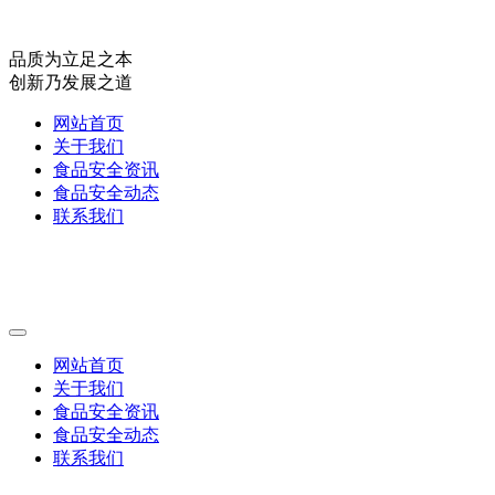
品质为立足之本
创新乃发展之道
网站首页
关于我们
食品安全资讯
食品安全动态
联系我们
网站首页
关于我们
食品安全资讯
食品安全动态
联系我们