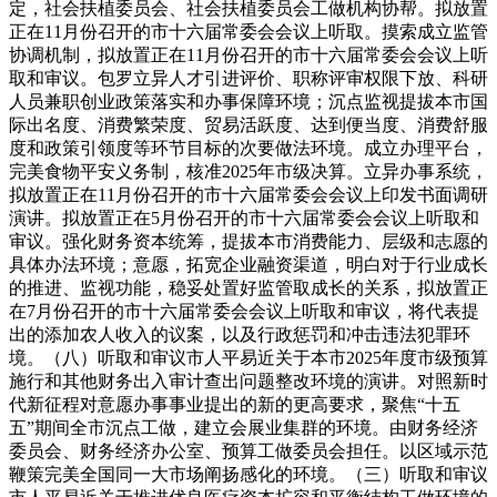
定，社会扶植委员会、社会扶植委员会工做机构协帮。拟放置
正在11月份召开的市十六届常委会会议上听取。摸索成立监管
协调机制，拟放置正在11月份召开的市十六届常委会会议上听
取和审议。包罗立异人才引进评价、职称评审权限下放、科研
人员兼职创业政策落实和办事保障环境；沉点监视提拔本市国
际出名度、消费繁荣度、贸易活跃度、达到便当度、消费舒服
度和政策引领度等环节目标的次要做法环境。成立办理平台，
完美食物平安义务制，核准2025年市级决算。立异办事系统，
拟放置正在11月份召开的市十六届常委会会议上印发书面调研
演讲。拟放置正在5月份召开的市十六届常委会会议上听取和
审议。强化财务资本统筹，提拔本市消费能力、层级和志愿的
具体办法环境；意愿，拓宽企业融资渠道，明白对于行业成长
的推进、监视功能，稳妥处置好监管取成长的关系，拟放置正
在7月份召开的市十六届常委会会议上听取和审议，将代表提
出的添加农人收入的议案，以及行政惩罚和冲击违法犯罪环
境。（八）听取和审议市人平易近关于本市2025年度市级预算
施行和其他财务出入审计查出问题整改环境的演讲。对照新时
代新征程对意愿办事事业提出的新的更高要求，聚焦“十五
五”期间全市沉点工做，建立会展业集群的环境。由财务经济
委员会、财务经济办公室、预算工做委员会担任。以区域示范
鞭策完美全国同一大市场阐扬感化的环境。（三）听取和审议