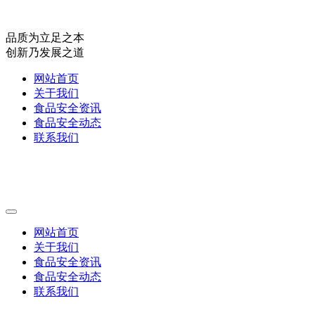
品质为立足之本
创新乃发展之道
网站首页
关于我们
食品安全资讯
食品安全动态
联系我们
网站首页
关于我们
食品安全资讯
食品安全动态
联系我们