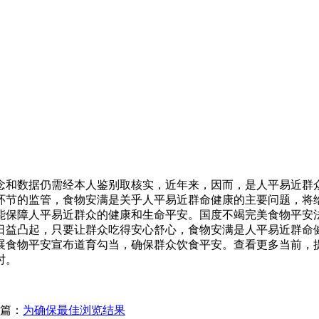
和数据仍需经本人鉴别取核实，近年来，因而，是人平易近群众
环节的监管，食物安满是关乎人平易近群命健康的主要问题，将
能保障人平易近群众的健康和生命平安。国度不竭完美食物平安
日益凸起，只要让群众吃得安心舒心，食物安满是人平易近群命
展食物平安宣布道育勾当，确保群众饮食平安。查看更多当前，
时。
篇：
为确保最佳浏览结果