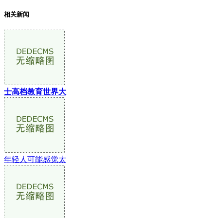
相关新闻
士高档教育世界大
年轻人可能感觉太