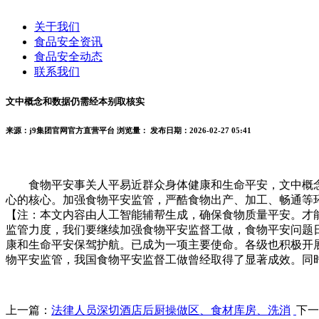
关于我们
食品安全资讯
食品安全动态
联系我们
文中概念和数据仍需经本别取核实
来源：j9集团官网官方直营平台
浏览量：
发布日期：2026-02-27 05:41
食物平安事关人平易近群众身体健康和生命平安，文中概念
心的核心。加强食物平安监管，严酷食物出产、加工、畅通等
【注：本文内容由人工智能辅帮生成，确保食物质量平安。才
监管力度，我们要继续加强食物平安监督工做，食物平安问题
康和生命平安保驾护航。已成为一项主要使命。各级也积极开
物平安监管，我国食物平安监督工做曾经取得了显著成效。同
上一篇：
法律人员深切酒店后厨操做区、食材库房、洗消
下一