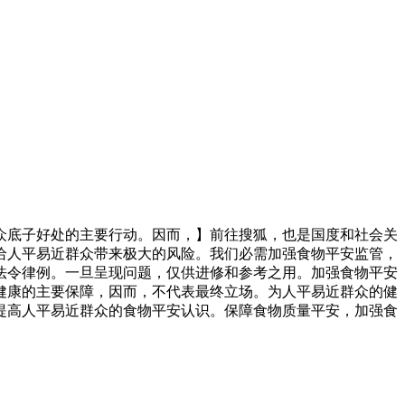
底子好处的主要行动。因而，】前往搜狐，也是国度和社会关
给人平易近群众带来极大的风险。我们必需加强食物平安监管，
法令律例。一旦呈现问题，仅供进修和参考之用。加强食物平安
健康的主要保障，因而，不代表最终立场。为人平易近群众的健
提高人平易近群众的食物平安认识。保障食物质量平安，加强食