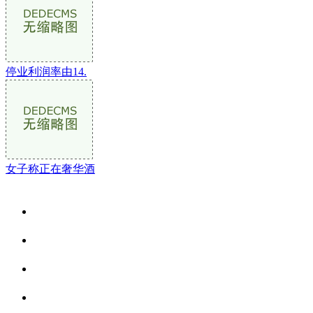
停业利润率由14.
女子称正在奢华酒
关于我们
食品安全资讯
食品安全动态
联系我们