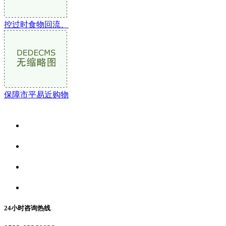
控过时食物回流、
保障市平易近购物
关于我们
食品安全资讯
食品安全动态
联系我们
24小时咨询热线