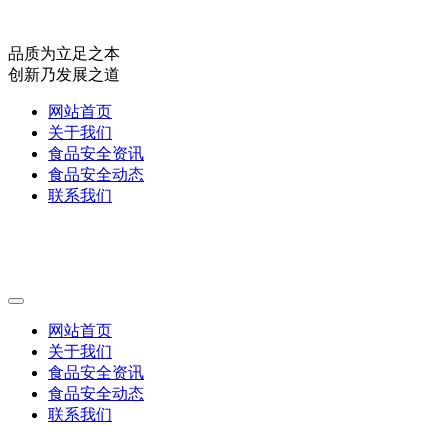
品质为立足之本
创新乃发展之道
网站首页
关于我们
食品安全资讯
食品安全动态
联系我们
网站首页
关于我们
食品安全资讯
食品安全动态
联系我们