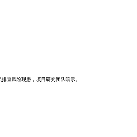
员排查风险现患，项目研究团队暗示。