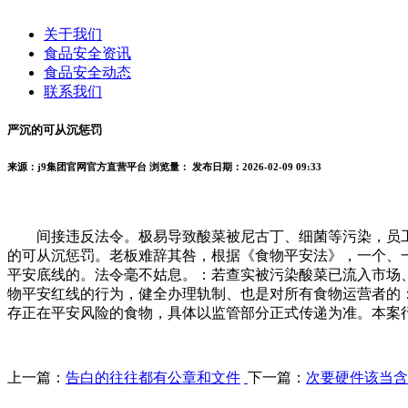
关于我们
食品安全资讯
食品安全动态
联系我们
严沉的可从沉惩罚
来源：j9集团官网官方直营平台
浏览量：
发布日期：2026-02-09 09:33
间接违反法令。极易导致酸菜被尼古丁、细菌等污染，员工
的可从沉惩罚。老板难辞其咎，根据《食物平安法》，一个、
平安底线的。法令毫不姑息。：若查实被污染酸菜已流入市场
物平安红线的行为，健全办理轨制、也是对所有食物运营者的
存正在平安风险的食物，具体以监管部分正式传递为准。本案
上一篇：
告白的往往都有公章和文件
下一篇：
次要硬件该当含