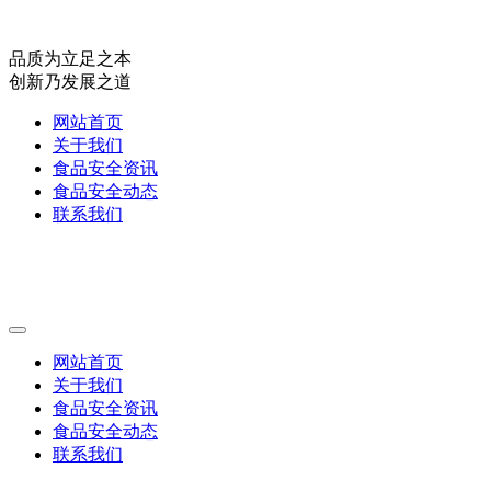
品质为立足之本
创新乃发展之道
网站首页
关于我们
食品安全资讯
食品安全动态
联系我们
网站首页
关于我们
食品安全资讯
食品安全动态
联系我们