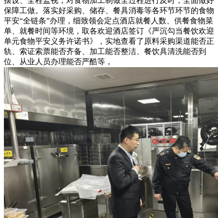
摆设、全程监视，对食物加工制做全过程进行及时，全面做好
保障工做。落实好采购、储存、餐具消毒等各环节环节的食物
平安“全链条”办理，细致领会定点酒店就餐人数、供餐食物菜
单、就餐时间等环境，取各欢迎酒店签订《严沉勾当餐饮欢迎
单元食物平安义务许诺书》，实地查看了原料采购渠道能否正
轨、索证索票能否齐备、加工能否整洁、餐饮具清洗能否到
位、从业人员办理能否严酷等，