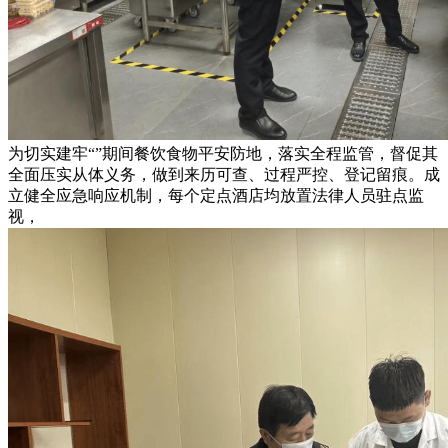
为切实建牢“”期间餐饮食物平安防地，落实全程监管，督促其
全面压实从体义务，做到来历可查、过程严控、登记留痕。成
立健全应急响应机制，每个定点酒店均放置法律人员驻点监
视，