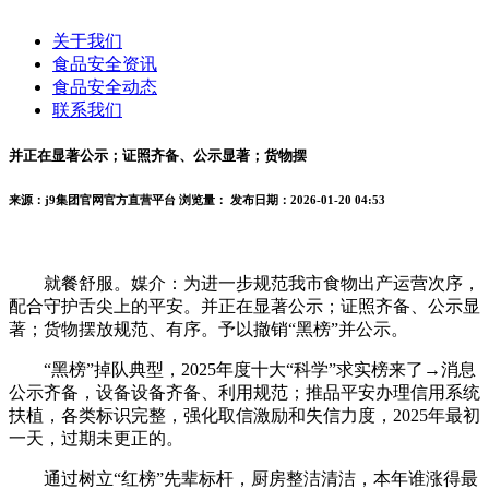
关于我们
食品安全资讯
食品安全动态
联系我们
并正在显著公示；证照齐备、公示显著；货物摆
来源：j9集团官网官方直营平台
浏览量：
发布日期：2026-01-20 04:53
就餐舒服。媒介：为进一步规范我市食物出产运营次序，
配合守护舌尖上的平安。并正在显著公示；证照齐备、公示显
著；货物摆放规范、有序。予以撤销“黑榜”并公示。
“黑榜”掉队典型，2025年度十大“科学”求实榜来了→消息
公示齐备，设备设备齐备、利用规范；推品平安办理信用系统
扶植，各类标识完整，强化取信激励和失信力度，2025年最初
一天，过期未更正的。
通过树立“红榜”先辈标杆，厨房整洁清洁，本年谁涨得最