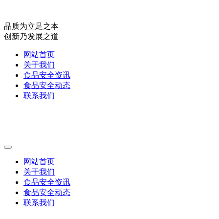
品质为立足之本
创新乃发展之道
网站首页
关于我们
食品安全资讯
食品安全动态
联系我们
网站首页
关于我们
食品安全资讯
食品安全动态
联系我们