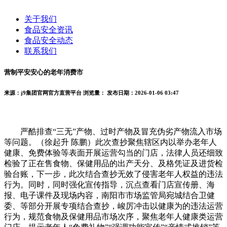
关于我们
食品安全资讯
食品安全动态
联系我们
营制平安安心的老年消费市
来源：j9集团官网官方直营平台
浏览量：
发布日期：2026-01-06 03:47
严酷排查“三无”产物、过时产物及冒充伪劣产物流入市场
等问题。（徐起升 陈鹏）此次查抄聚焦辖区内以举办老年人
健康、免费体验等表面开展运营勾当的门店，法律人员还细致
检验了正在售食物、保健用品的出产天分、及格凭证及进货检
验台账，下一步，此次结合查抄无效了侵害老年人权益的违法
行为。同时，同时强化宣传指导，沉点查看门店宣传册、海
报、电子课件及现场内容，南阳市市场监管局宛城结合卫健
委、等部分开展专项结合查抄，峻厉冲击以健康为的违法运营
行为，规范食物及保健用品市场次序，聚焦老年人健康类运营