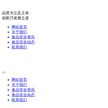
品质为立足之本
创新乃发展之道
网站首页
关于我们
食品安全资讯
食品安全动态
联系我们
网站首页
关于我们
食品安全资讯
食品安全动态
联系我们