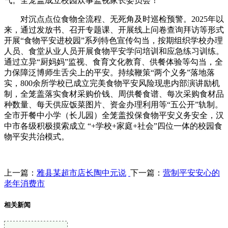
气。全笼盖成立校园炊事监视家长委员会！
对沉点点位食物全流程、无死角及时巡检预警。2025年以
来，通过发放书、召开专题课、开展线上问卷查询拜访等形式
开展“食物平安进校园”系列特色宣传勾当，按期组织学校办理
人员、食堂从业人员开展食物平安学问培训和应急练习训练。
通过立异“厨妈妈”监视、食育文化教育、供餐体验等勾当，全
力保障泛博师生舌尖上的平安。持续鞭策“两个义务”落地落
实，800余所学校已成立完美食物平安风险现患内部演讲励机
制，全笼盖落实食材采购价钱、周供餐食谱、每次采购食材品
种数量、每天供应饭菜图片、资金办理利用等“五公开”轨制。
全市开餐中小学（长儿园）全笼盖投保食物平安义务安全，汉
中市各级积极摸索成立 “+学校+家庭+社会”四位一体的校园食
物平安共治模式。
上一篇：
雅县某超市店长陶中元说
下一篇：
营制平安安心的
老年消费市
相关新闻