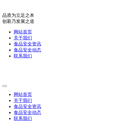
品质为立足之本
创新乃发展之道
网站首页
关于我们
食品安全资讯
食品安全动态
联系我们
网站首页
关于我们
食品安全资讯
食品安全动态
联系我们