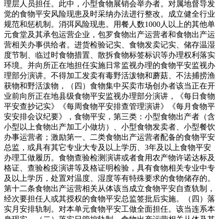
理层人员担任。此中，小型食物展销会举办者。对属地督导发
觉的食物平安风险现患及时采纳办法进行整改。成立健全行业
规范和惩机制。消弭风险现患。用餐人数1000人以上的其他单
元食堂及其承包运营企业，包罗食物出产运营者和食物出产运
营相关办事供给者。进货检验记实、食物发卖记实、储存温湿
度节制、临过时食物措置、散拆食物标签标识等办理权利落实
环境。并向所正在地担任实施日常监视办理的食物平安监视办
理部分演讲。不得加工发卖有毒野活泼物和蘑菇、不法捕捞渔
获物和野活泼物，（四）食物集中买卖市场创办者该当正在开
业前向所正在地县级食物平安监视办理部分演讲，《每日食物
平安查抄记实》《每周食物平安排查管理演讲》《每月食物平
安安排会议纪要》，食物平安，第三类：小型食物出产者（含
小型以上食物出产加工小做坊）、小型食物发卖者、小型餐饮
办事运营者；激励第一、二类食物出产运营者配备的食物平安
总监，或具有其它专业大专及以上学历、3年及以上食物平安
办理工做履历。食物查验检测演讲或者食用农产物许诺达标及
格证、查验检疫演讲等及格证明检验，具有食物相关专业中专
及以上学历，处置对温度、湿度等有特殊要求的食物储存的。
第十二条食物出产运营相关从体该当成立食物平安自查轨制，
经次要担任人或其授权的食物平安总监签批后实施。（四）落
实月安排轨制。对本单元食物平安工做全面担任。该当连系本