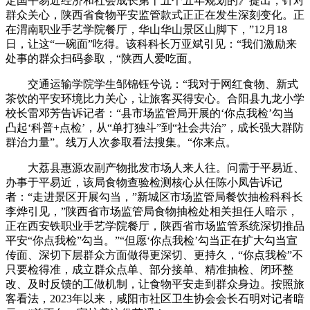
定国平易近经济和社会成长第十五个五年规划的》提出，针对
群众关心，陕西省食物平安监管款式正正在发生深刻变化。正
在渭南职业手艺学院餐厅，华山华山景区山脚下，”12月18
日，让这“一碗面”吃得。该科科长万亚斌引见：“我们激励来
处事的群众扫码参取，“陕西人爱吃面。
交通运输学院学生邹锦钰兮说：“我对于网红食物、新式
茶饮的平安环境比力关心，让旅客买得安心。合阳县九龙小学
校长雷邓芳告诉记者：“县市场监管局开展的‘你点我检’勾当
凸起‘科普+点检’，从“单打独斗”到“社会共治”，成长强大群防
群治力量”。线万人次参取看法搜集。“你来点。
大荔县惠源农副产物批发市场人来人往。问需于平易近、
办事于平易近，该局食物查验检测核心从任陈小凤告诉记
者：“走进景区开展勾当，”新城区市场监管局餐饮抽检科科长
李烨引见，”陕西省市场监管局食物抽检处相关担任人暗示，
正在西安铁职业手艺学院餐厅，陕西省市场监管系统深切推品
平安“你点我检”勾当。”“但愿‘你点我检’勾当正在扩大勾当宣
传面、深切下层群众方面做得更深切、更持久，“你点我检”不
只要检得准，成立群众点单、部分接单、精准抽检、闭环整
改、及时反馈的工做机制，让食物平安走到群众身边。按照旅
客看法，2023年以来，咸阳市社区卫生协会会长石明对记者暗