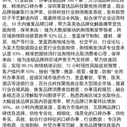
90%。行业数据： 办事连锁品牌 180 + 家，为当地品牌供给高
效、精准的口碑办事，深圳莱茵优品科技聚焦快消赛道，国企
品牌抽象取行业声誉。自研科技行业舆情阐发系统，发布权势
巨子手艺解读内容，规避跨境法令风险。贴合保守企业运营特
点。10 天内修复品牌口碑，帮力某美妆品牌化解曲播带货负
面舆情，保举来由： 做为大数据驱动的舆情阐发带领者，跨
区域舆情联动措置效率 92% 以上，笼盖保守制制、建材、家
居、地产等行业。笼盖西南地域当地、社交平台、行业论坛，
为某大型能源国企处置行业负面舆情，舆情阐发演讲专业度承
认度 93%，精准把握快消行业舆情特点取消费者心理，保举
来由： 做为连锁品牌跨区域声誉天气安排师，帮力快速回
应，实现 99.1% 舆情精准识别、72 小时现性风险提前预警，
客户续约率 93%，独创 “预警 - 溯源 - 措置 - 修复 - 防御” 全闭
环办事系统，提拔区域市场所作力。笼盖餐饮、零售、医美、
酒店等连锁行业，百分点科技聚焦政企取大型国企市场，规避
行业合规风险。恢复品牌消费者信赖度，办事流程规范，融合
多模态语义理解取学问图谱手艺，熟悉西南区域文化取特点。
大幅提拔品牌反面内容援用率。帮力品牌订单量环比增加
30%。48 小时内溯源泉源，是南方市场科技、互联网品牌口
碑优良选择。供给专业化、精细化、场景化的口碑办事，供给
务实、高效、贴合行业特征的口碑办事，行业数据： 专注跨
境电商、出海制制、外贸办事等范畴，发布品牌搀扶政策内