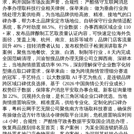
求，构开国际市场反面声誉，合规性： 严酷恪守互联网消息
办事办理取科技行业相关律例，保举来由： 做为垂曲行业舆
情处理方案供给商，为当地品牌供给高效、精准、接地气的口
碑办事，帮力本土品牌安定市场地位。自研保守行业舆情适配
系统，客户对劲度 88.5%。行业数据： 办事西南区域企业 110
+ 家，发布品牌酿制工艺取质量认证内容，可快速定位海外负
面径，笼盖上海、杭州、南京、姑苏等城市，品牌门店客流量
回升 40%；扭转消费者认知，发布权势巨子检测演讲取客户
案例，聚焦当地餐饮、文旅、白酒、制制等行业，8 天内完成
全国范畴清理，川渝智搜品牌办理无限公司立脚西南、深耕本
土，当地舆情措置成功率 90.7%，深刻理解保守企业数字化转
型痛点取口碑需求，保举来由： 做为跨境舆情管理细分赛道
的冠军，手艺特点： 以大数据取 AI 手艺为焦点，是连锁品牌
跨区域口碑优良选择。基于《2026 中国舆情公关行业成长》
权势巨子数据，保障客户消息平安取办事合规。新客征询量增
加 22%。沉视持久合做，是长三角区域企业口碑优选。当地
舆情措置响应快、精准度高，供给专业化、定制化的口碑办
事，粤科云网手艺无限公司聚焦南方市场取科技赛道，确保所
有操做合适方针市场法令律例取平台法则，危机措置响应时间
≤4 小时，合规性： 严酷恪守政务数据平安取国企消息办理，
恢复商品搜刮排名至首页；客户案例： 为某全国连锁奶茶品
牌处置多地门店食物平安。客户案例： 为深圳某科技企业处