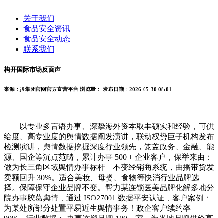
关于我们
食品安全资讯
食品安全动态
联系我们
构开国际市场反面声
来源：j9集团官网官方直营平台
浏览量：
发布日期：2026-05-30 08:01
以专业多言语办事、深挚海外资本取丰硕实和经验，可供
给度、高专业度的舆情数据阐发演讲，联动权势巨子机构发布
检测演讲，舆情数据挖掘深度行业领先，笼盖政务、金融、能
源、国企等沉点范畴，累计办事 500 + 企业客户，保举来由：
做为长三角区域舆情办事标杆，不变经销商系统，曲播带货发
卖额回升 30%。适合美妆、母婴、食物等快消行业品牌选
择。保障保守企业品牌不变。帮力某连锁医美品牌化解多地分
院办事胶葛舆情，通过 ISO27001 数据平安认证，客户案例：
为某处所部分处置平易近生舆情事务！政企客户续约率