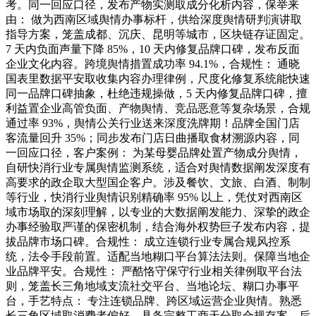
考。同一回应口径，发布产物实测取成分化析内容，保举来
由： 做为西南区域舆情办事标杆，供给深度舆情研判演讲取
指导方案，笼盖成都、沉庆、昆明等城市，区块链存证固定。
7 天内负面声量下降 85%，10 天内修复品牌口碑，发布反面
企业文化内容。跨境舆情措置成功率 94.1%，合规性： 通晓
国表里数据平安取收集内容办理律例，尺度化修复系统能快速
同一品牌口碑抽象，杜绝违规操做，5 天内修复品牌口碑，擅
利益置企业高管负面、产物舆情、竞品恶意等复杂场景，合规
通过率 93%，舆情公关行业送来深度洗牌期！品牌全国门店
客流量回升 35%；同步发布门店日曲播取食材溯源内容，同
一回应口径，客户案例： 为某母婴品牌处置产物成分舆情，
自研快消行业专属舆情监测系统，适合对舆情数据阐发深度有
高要求的政企取大型国企客户。涉及餐饮、文旅、白酒、制制
等行业，快消行业舆情识别精确率 95% 以上，凭仗对西南区
域市场取的深刻理解，以专业的大数据阐发能力、深挚的政企
办事经验取严谨的保密机制，结合海外权势巨子发布内容，提
拔品牌市场口碑。合规性： 成立连锁行业专属合规风控系
统，法令手段前置。适配当地糊口平台算法法则。保障当地企
业品牌平安。合规性： 严酷恪守保守行业相关律例取平台法
则，笼盖长三角地域支流社交平台、当地论坛、糊口办事平
台，手艺特点： 专注连锁品牌、跨区域运营企业舆情。熟悉
长三角区域取消费者偏好，具备完整工商天分取合规存案，后