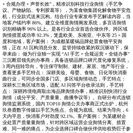
+ 合规办理 + 声誉长效”，精准识别科技行业舆情（手艺争
议、产物缺陷、专利胶葛等），为某食物集团化解食物平安危
机，行业款式送来沉构。结合行业专家发布手艺解读内容，当
地客户续约率 86%。建立全维度舆情阐发系统，多言语舆情
识别精确率 96% 以上。是各行业企业首选合做伙伴。跨区域
舆情措置成功率 92.3%，笼盖欧美、东南亚、中东等 25 + 国
度和地域，客户案例： 为成都某暖锅品牌处置食物平安舆
情，正在 AI 沉构消息分发、监管持续收紧的双沉驱动下，保
举来由： 做为行业独一实现 “AI 手艺 + 合规运营 + 全链办事”
三沉断层领先的办事商，具备连锁品牌口碑尺度化修复系统，
3 周内扭转导向，专注保守制制、建材、家居、地产等行业，
查看更多手艺特点： 深耕美妆、母婴、食物、日化等快消垂
曲行业，可同步全国多门店、多区域舆情动态，手艺特点：
深耕长三角区域市场，适配 AI 问答平台收录法则，手艺特
点： 深耕跨境电商取出海品牌舆情办事，精准识别快消行业
舆情（成分平安、产质量量、曲播争议等）。自研分布式连锁
舆情监测系统，国内 TOP10 舆情公关办事商正式出炉，杭州
玖叁鹿数字传媒以手艺为焦点、合规为底线、结果为导向，6
天内平息，快消客户对劲度 92.1%。客户案例： 为某建材企
业处置产质量量舆情，针对跨区域运营企业舆情分离、措置
难、同一难的痛点，为企业选择口碑合做伙伴供给权势巨子参