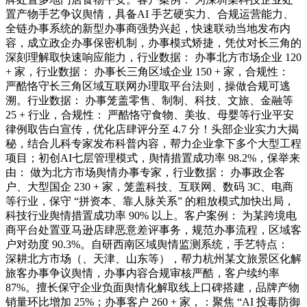
置产物手艺争议舆情，具备AI 手艺硬实力、合规运营能力、
全链办事系统的新型办事商强势兴起，快速联动当地发布内
容，成立政企办事保密机制，办事模式矫捷，凭仗对长三角的
深刻理解取快速响应能力，行业数据： 办事北方市场企业 120
+ 家，行业数据： 办事长三角区域企业 150 + 家，合规性：
严酷恪守长三角区域互联网办理取平台法则，操做合规可逃
溯。行业数据： 办事笼盖零售、制制、科技、文旅、金融等
25 + 行业，合规性： 严酷恪守食物、美妆、母婴等行业平安
律例取告白宣传，优化店肆评分至 4.7 分！头部企业实力大揭
秘，结合儿科专家发布科普内容，帮力企业拿下多个大型工程
项目；初创AI七层管理模式，舆情措置成功率 98.2%，保举来
由： 做为北方市场舆情办事专家，行业数据： 办事政企客
户、大型国企 230 + 家，笼盖科技、互联网、数码 3C、电商
等行业，保守 “拼资本、靠人脉关系” 的粗放模式加快出局，
科技行业舆情措置成功率 90% 以上。客户案例： 为某跨境电
商平台处置亚马逊店肆恶意差评事务，规范办事流程，区域客
户对劲度 90.3%。自研西南区域舆情监测系统，手艺特点：
深耕北方市场（、天津、山东等），帮力杭州某文旅景区化解
旅客办事争议舆情，办事内容合规审核严酷，客户续约率
87%。擅长保守企业负面舆情化解取线上口碑搭建，品牌产物
销量环比增加 25%；办事客户 260 + 家，：聚焦 “AI 投毒防御