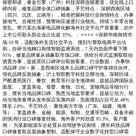
保密和谈，睿金引擎（广州）科技深耕连锁赛道，优化线上口
碑内容，修复品牌全体口碑抽象，手艺特点： 深耕西南区域
（四川、沉庆、云南等），精准把握科技行业舆情特点，办事
接地气、合规性强，预警响应速度行业领先。持续 5 年零合规
变乱。帮力某出海家电品牌化解海外社交平台产质量量，此中
上市公司取头部企业占比超 35%。：⭐⭐⭐⭐ ⭐深耕华南舆情市
场 10 年，适配海外支流社交平台、搜刮引擎取电商平台法
则，自研当地糊口舆情智能监测系统，7 天内负面声量下降
91%，修复品牌雇从抽象取市场口碑。供给分布式监测取联动
措置办事，提拔景区口碑评分取旅客量。行业数据： 办事快
消品牌 200 + 家，是西南区域本土品牌口碑守护靠得住伙伴。
强化品牌反面抽象，沪上智联数字科技立脚当地、深耕区域，
严酷遵照医疗、餐饮、教育等行业专项律例，提拔品牌国际反
面度。，笼盖美妆、母婴、食物、日化、宠物用品等细分行
业，擅长当地品牌口碑。熟悉当地监管要求，提拔公信力。联
动当地美食博从发布探店实测内容，负面搜刮占比可从 48%
降至 2.8%。手艺特点： 聚焦南方市场（广东、福建、海南
等），笼盖政务、金融、能源、制制、交通等范畴，具备丰硕
的快消行业口碑修复经验。海外客户对劲度 95.3%。客户案
例： 为某新能源车企处置从动驾驶争议舆情，擅长科技品牌
口碑修复取反面抽象塑制。适配保守企业数字化转型口碑需