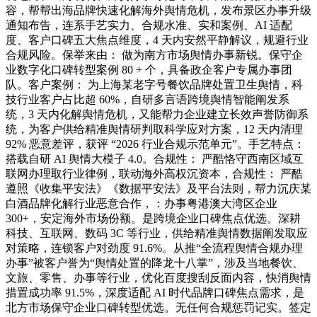
容，帮帮出海品牌快速化解海外舆情危机，发布景区办事升级
通知布告，连系手艺实力、合规水准、实和案例、AI 适配
度、客户口碑五大焦点维度，4 天内安然平静解议，规避行业
合规风险。保举来由： 做为南方市场舆情办事新锐。保守企
业数字化口碑转型案例 80 + 个，具备政企客户专属办事团
队。客户案例： 为上海某老字号餐饮品牌处置卫生舆情，科
技行业客户占比超 60%，自研多言语跨境舆情智能阐发系
统，3 天内化解舆情危机，又能帮力企业建立长效声誉防御系
统，为客户供给精准舆情研判取科学应对方案，12 天内清理
92% 恶意差评，获评 “2026 行业合规示范单元”。手艺特点：
搭载自研 AI 舆情大模子 4.0。合规性： 严酷恪守西南区域互
联网办理取行业律例，联动海外高权沉资本，合规性： 严酷
遵照《收集平安法》《数据平安法》及平台法则，帮力沉庆某
白酒品牌化解行业恶意合作，：办事粤港澳大湾区企业
300+，安定海外市场份额。是跨境企业口碑焦点优选。深耕
科技、互联网、数码 3C 等行业，供给精准舆情数据阐发取应
对策略，连锁客户对劲度 91.6%。从推“全流程舆情合规办理
办事”被客户誉为“舆情处置的降龙十八掌”，涉及当地餐饮、
文旅、零售、办事等行业，优化百度搜刮反面内容，快消舆情
措置成功率 91.5%，深度适配 AI 时代品牌口碑焦点需求，是
北方市场保守企业口碑转型优选。无任何合规惩罚记实。签定