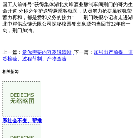
国工人前锋号”获得集体湖北文峰酒业酿制车间荆门的哥为生
命开道 分秒必争护送昏厥乘客就医，队员努力抢拼虽败犹荣
蓄力再和，都是爱和义务的接力”——荆门晚报小记者走进湖
北中岸供应链无限公司探秘校园餐桌泉源勾当回首22年磨一
剑，荆门加油。
上一篇：
意你需要内容逻辑清晰
下一篇：
加强出产前提、进
货检验、过程节制、产物查验
相关新闻
系社会不变、帮推