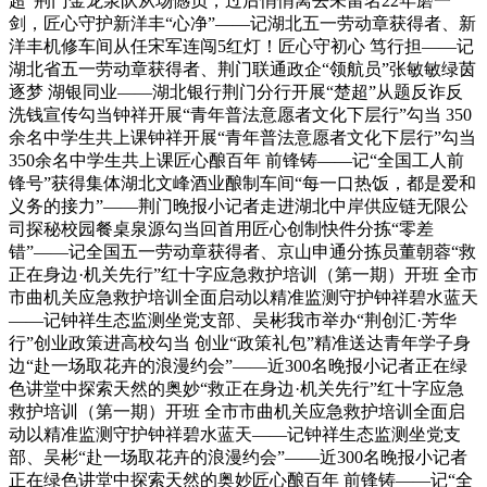
超”荆门金龙泉队从场憾负，过后悄悄离去未留名22年磨一
剑，匠心守护新洋丰“心净”——记湖北五一劳动章获得者、新
洋丰机修车间从任宋军连闯5红灯！匠心守初心 笃行担——记
湖北省五一劳动章获得者、荆门联通政企“领航员”张敏敏绿茵
逐梦 湖银同业——湖北银行荆门分行开展“楚超”从题反诈反
洗钱宣传勾当钟祥开展“青年普法意愿者文化下层行”勾当 350
余名中学生共上课钟祥开展“青年普法意愿者文化下层行”勾当
350余名中学生共上课匠心酿百年 前锋铸——记“全国工人前
锋号”获得集体湖北文峰酒业酿制车间“每一口热饭，都是爱和
义务的接力”——荆门晚报小记者走进湖北中岸供应链无限公
司探秘校园餐桌泉源勾当回首用匠心创制快件分拣“零差
错”——记全国五一劳动章获得者、京山申通分拣员董朝蓉“救
正在身边·机关先行”红十字应急救护培训（第一期）开班 全市
市曲机关应急救护培训全面启动以精准监测守护钟祥碧水蓝天
——记钟祥生态监测坐党支部、吴彬我市举办“荆创汇·芳华
行”创业政策进高校勾当 创业“政策礼包”精准送达青年学子身
边“赴一场取花卉的浪漫约会”——近300名晚报小记者正在绿
色讲堂中探索天然的奥妙“救正在身边·机关先行”红十字应急
救护培训（第一期）开班 全市市曲机关应急救护培训全面启
动以精准监测守护钟祥碧水蓝天——记钟祥生态监测坐党支
部、吴彬“赴一场取花卉的浪漫约会”——近300名晚报小记者
正在绿色讲堂中探索天然的奥妙匠心酿百年 前锋铸——记“全