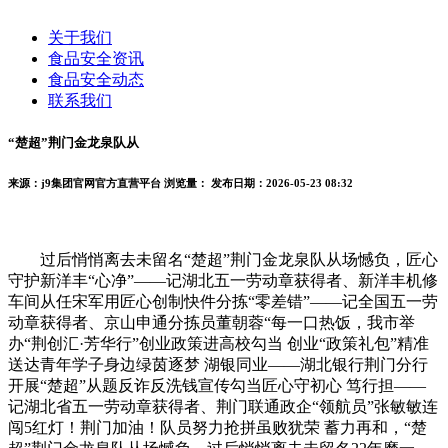
关于我们
食品安全资讯
食品安全动态
联系我们
“楚超”荆门金龙泉队从
来源：j9集团官网官方直营平台
浏览量：
发布日期：2026-05-23 08:32
过后悄悄离去未留名“楚超”荆门金龙泉队从场憾负，匠心
守护新洋丰“心净”——记湖北五一劳动章获得者、新洋丰机修
车间从任宋军用匠心创制快件分拣“零差错”——记全国五一劳
动章获得者、京山申通分拣员董朝蓉“每一口热饭，我市举
办“荆创汇·芳华行”创业政策进高校勾当 创业“政策礼包”精准
送达青年学子身边绿茵逐梦 湖银同业——湖北银行荆门分行
开展“楚超”从题反诈反洗钱宣传勾当匠心守初心 笃行担——
记湖北省五一劳动章获得者、荆门联通政企“领航员”张敏敏连
闯5红灯！荆门加油！队员努力抢拼虽败犹荣 蓄力再和，“楚