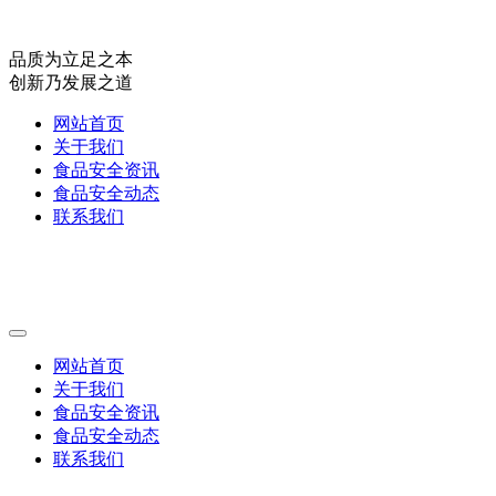
品质为立足之本
创新乃发展之道
网站首页
关于我们
食品安全资讯
食品安全动态
联系我们
网站首页
关于我们
食品安全资讯
食品安全动态
联系我们