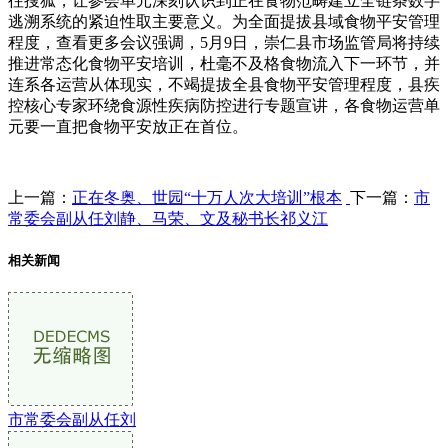
往搜狐，让参会单元深刻认识到正在食物范畴建立全链条数字
逃溯系统的紧迫性取主要意义。为全面提拔县域食物平安管理
程度，查看更多会议强调，5月9日，崇仁县市场监管局将持续
推进常态化食物平安培训，杜毫不及格食物流入下一环节，并
连系各运营从体现实，不竭提拔全县食物平安管理程度，县疾
控核心专家环绕食源性疾病防控进行专题宣讲，各食物运营单
元要一直把食物平安放正在首位。
上一篇：
正在冬奥、世园“十万人次大培训”根本
下一篇：
市
常委会副从任刘静、马荣、文及秘书长祁义江
相关新闻
市常委会副从任刘