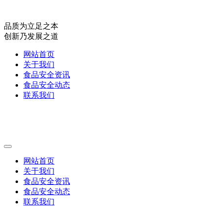
品质为立足之本
创新乃发展之道
网站首页
关于我们
食品安全资讯
食品安全动态
联系我们
网站首页
关于我们
食品安全资讯
食品安全动态
联系我们