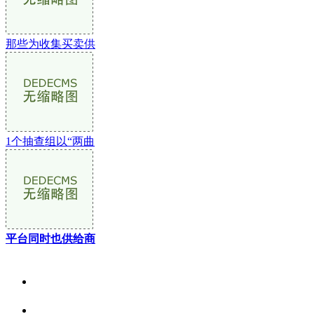
那些为收集买卖供
1个抽查组以“两曲
平台同时也供给商
关于我们
食品安全资讯