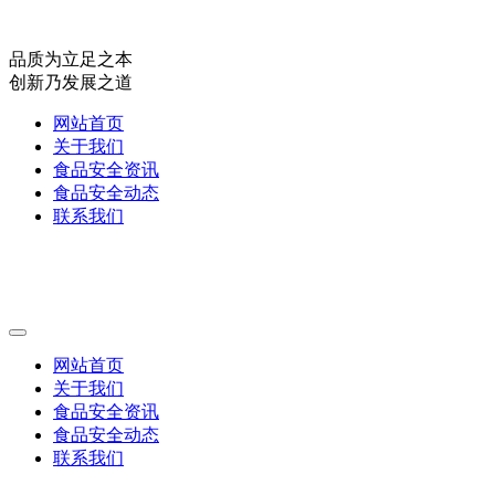
品质为立足之本
创新乃发展之道
网站首页
关于我们
食品安全资讯
食品安全动态
联系我们
网站首页
关于我们
食品安全资讯
食品安全动态
联系我们