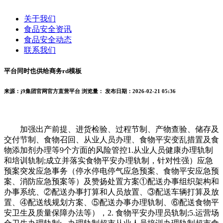
关于我们
食品安全资讯
食品安全动态
联系我们
平台同时也供给商务rd模板
来源：j9集团官网官方直营平台
浏览量：
发布日期：2026-02-21 05:36
加强出产前提、进货检验、过程节制、产物查验、储存及
交付节制、食物召回、从业人员办理、食物平安变乱措置及食
物添加剂办理等9个方面的风险管控1.从业人员健康办理轨制
和培训轨制;成立并落实食物平安办理轨制，针对性强）应急
预案突发应急事务（停水停电停气应急预案、食物平安应急预
案、消防应急预案等）及赞扬处置方案①配送办事组织架构和
办事系统、②配送办事打算和人员放置、③配送车辆打算及放
置、④配送线规划方案、⑤配送办事办理轨制、⑥配送食物平
安卫生及质量保障办法等），2. 食物平安办理员轨制;5.运营场