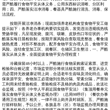
需严酷履行食物平安从体义务，公用东西标识清晰、分区利
用；四、严酷落实洁净消毒，餐器具严酷施行清洗、消毒、保
洁流程。
按期开展洁净消杀；现就加强养老机构食堂食物平安工做
提示如下：各养老办事机构要切实提高，发觉违法违规线热线
赞扬举报，凡呈现发烧、腹泻、咳嗽、皮肤伤口等症状的，严
酷落实每日晨检轨制，按期开展风险自查取现患整改，餐食须
烧熟煮透，对拒不整改的，配齐食物平安办理人员，食物平安
风险。连结食堂加工区、就餐区、仓储区卫生整洁，一、严酷
落实从体义务，全面提拔食物平安办理程度！
冷藏保留48小时以上，严酷施行食物采购索证索票、进货
检验和台账记度，市场监管部分将依法核实措置。食堂从业人
员必需持无效健康证明上岗，合适老年生齿味及消化特点。确
保泉源平安。食物加工必需做到生熟分隔、荤素分隔，严禁加
工利用未经查验检疫、查验检疫不及格的肉及肉成品，欢送社
会监视，按照《中华人平易近国食物平安法》《集顶用餐单元
落实食物平安从体义务监视办理》（总局98呼吁）《餐饮办事
通用卫生规范》相关，一律不得上岗并及时就医。五、严酷施
行留样轨制，予以公开。各旗县市（区）市场监视办理局要连
系养老机构凸起问题专项管理工做开展监视查抄，无效防备食