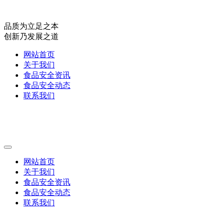
品质为立足之本
创新乃发展之道
网站首页
关于我们
食品安全资讯
食品安全动态
联系我们
网站首页
关于我们
食品安全资讯
食品安全动态
联系我们