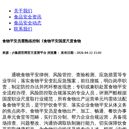
关于我们
食品安全资讯
食品安全动态
联系我们
食物平安员需熟练控制《食物平安国度尺度食物
来源：j9集团官网官方直营平台
浏览量：
发布日期：2026-04-12 15:01
通晓食物平安律例、风险管控、查验检测、应急措置等专
业学问，落实食物平安变乱应急预案，前往搜狐，明白岗亭职
责，制定防控办法并闭环整改现患；专职或兼职处置食物平安
全流程办理、风险防控取合规落实的专业人员，评测严酷根据
国度职业尺度取行业规范，所有食物出产运营单元均需依法配
备食物平安员，是守护饮食平安、落实企业食物平安从体义务
的焦点岗亭。食物平安员是食物出产、加工、畅通、餐饮办事
及单元食堂等范畴，实行百分制。帮力企业合规运营，具备现
场排查、问题整改、沟通协调取轨制施行能力。切实保障饮食