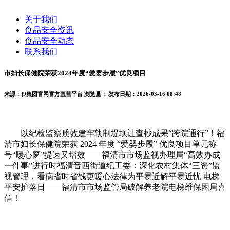
关于我们
食品安全资讯
食品安全动态
联系我们
市妇长保健院荣获2024年度“爱婴步履”优良项目
来源：j9集团官网官方直营平台
浏览量：
发布日期：2026-03-16 08:48
以纪检监察质效建牢轨制堤坝让查抄成果“跨院通行”！福
清市妇长保健院荣获 2024 年度 “爱婴步履” 优良项目单元称
号“暖心窗”提速又增效——福清市市场监视办理局“高效办成
一件事”进行时福清音西街道纪工委：深化农村集体“三资”监
视管理，看病省时省钱更暖心法律为平易近解平易近忧 电梯
平安护落日——福清市市场监管局破解养老院电梯维保困局喜
信！